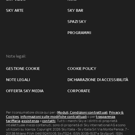
SKY ARTE
SKY BAR
SPAZI SKY
PROGRAMMI
Note legali:
GESTIONE COOKIE
COOKIE POLICY
NOTE LEGALI
DICHIARAZIONE DI ACCESSIBILITÀ
OFFERTA SKY MEDIA
CORPORATE
Per il consumatore clicca qui per i
Moduli, Condizioni contrattuali
,
Privacy &
Cookies
,
informazioni sulle modifiche contrattuali
o per
trasparenza
tariffaria
,
assistenza
e
contatti
. Tutti i marchi Sky e i diritti di proprietà
intellettuale in essi contenuti, sono di proprietà di Sky international AG e sono
utilizzati su licenza. Copyright 2026 Sky Italia - Sky Italia Srl Via Monte Penice, 7 -
20138 Milano P.IVA 04619241005. SkyTG24: ISSN 3035-1537 e SkySport: ISSN