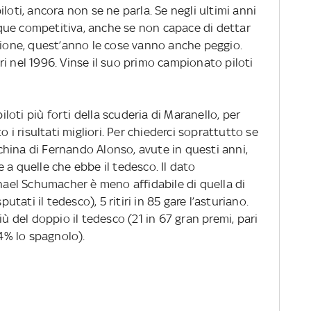
loti, ancora non se ne parla. Se negli ultimi anni
que competitiva, anche se non capace di dettar
agione, quest’anno le cose vanno anche peggio.
i nel 1996. Vinse il suo primo campionato piloti
oti più forti della scuderia di Maranello, per
o i risultati migliori. Per chiederci soprattutto se
acchina di Fernando Alonso, avute in questi anni,
 a quelle che ebbe il tedesco. Il dato
chael Schumacher è meno affidabile di quella di
putati il tedesco), 5 ritiri in 85 gare l’asturiano.
iù del doppio il tedesco (21 in 67 gran premi, pari
94% lo spagnolo).