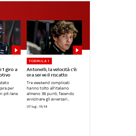
FORMULA 1
i 1 giro a
Antonelli, la velocità c'è:
motivo
ora serve il riscatto
 stato
Tre weekend complicati
gara per
hanno tolto all'italiano
n pit-lane
almeno 36 punti, facendo
avvicinare gli avversari...
07 lug - 15:14