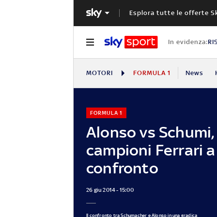
Esplora tutte le offerte S
In evidenza:
RI
MOTORI
FORMULA 1
News
FORMULA 1
Alonso vs Schumi,
campioni Ferrari a
confronto
26 giu 2014 - 15:00
Il confronto tra Schumacher e Alonso in una gradica