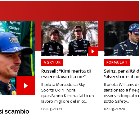
A SKY UK
FORMULA 1
Russell: "Kimi merita di
Sainz, penalità d
essere davanti a me"
Silverstone: il 
Il pilota Mercedes a Sky
Il pilota Williams è
Sports Uk: "Finora
sanzionato a fine 
quest'anno Kimi ha fatto un
essersi sdoppiato i
lavoro migliore del mio:...
sotto Safety...
08 lug - 13:11
07 lug - 17:20
si scambio