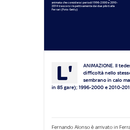
animata che considera i periodi 1996-2000 e 2010-
2014 trascorsi rispettivamente dai due piloti alla
Ferrari (Foto Getty)
L'
ANIMAZIONE
. Il te
difficoltà nello stes
sembrano in calo ma 
in 85 gare); 1996-2000 e 2010-2014
Fernando Alonso è arrivato in Ferra