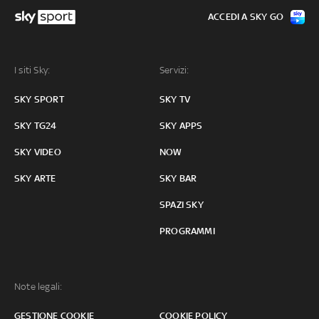
ACCEDI A SKY GO
I siti Sky:
Servizi:
SKY SPORT
SKY TV
SKY TG24
SKY APPS
SKY VIDEO
NOW
SKY ARTE
SKY BAR
SPAZI SKY
PROGRAMMI
Note legali:
GESTIONE COOKIE
COOKIE POLICY