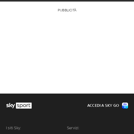
PUBBLICITÀ
ACCEDI A SKY GO
I siti Sky:
Servizi: