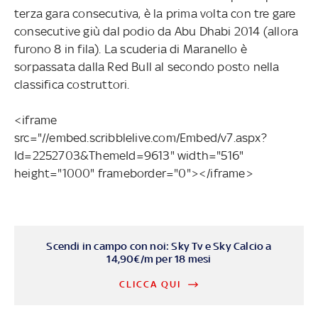
terza gara consecutiva, è la prima volta con tre gare
consecutive giù dal podio da Abu Dhabi 2014 (allora
furono 8 in fila). La scuderia di Maranello è
sorpassata dalla Red Bull al secondo posto nella
classifica costruttori.
<iframe
src="//embed.scribblelive.com/Embed/v7.aspx?
Id=2252703&ThemeId=9613" width="516"
height="1000" frameborder="0"></iframe>
Scendi in campo con noi: Sky Tv e Sky Calcio a
14,90€/m per 18 mesi
CLICCA QUI