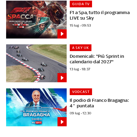
GUIDA TV
F1 a Spa, tutto il programma
LIVE su Sky
15 lug - 09:53
A SKY UK
Domenicali: "Più Sprint in
calendario dal 2027"
13 lug - 18:37
VODCAST
Il podio di Franco Bragagna:
4^ puntata
09 lug - 12:30