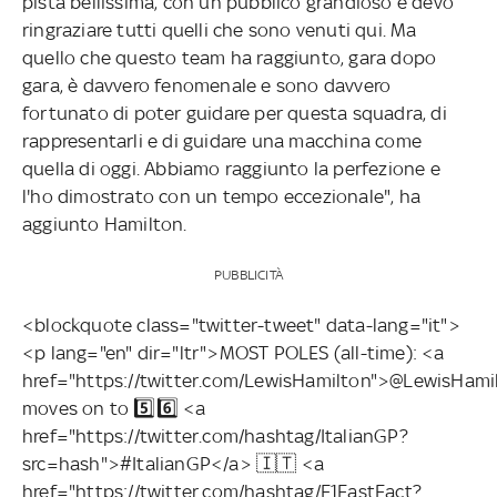
pista bellissima, con un pubblico grandioso e devo
ringraziare tutti quelli che sono venuti qui. Ma
quello che questo team ha raggiunto, gara dopo
gara, è davvero fenomenale e sono davvero
fortunato di poter guidare per questa squadra, di
rappresentarli e di guidare una macchina come
quella di oggi. Abbiamo raggiunto la perfezione e
l'ho dimostrato con un tempo eccezionale", ha
aggiunto Hamilton.
PUBBLICITÀ
<blockquote class="twitter-tweet" data-lang="it">
<p lang="en" dir="ltr">MOST POLES (all-time): <a
href="https://twitter.com/LewisHamilton">@LewisHami
moves on to 5️⃣6️⃣ <a
href="https://twitter.com/hashtag/ItalianGP?
src=hash">#ItalianGP</a> 🇮🇹 <a
href="https://twitter.com/hashtag/F1FastFact?