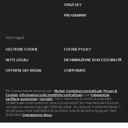
SPAZI SKY
PROGRAMMI
Note legali:
GESTIONE COOKIE
COOKIE POLICY
NOTE LEGALI
DICHIARAZIONE DI ACCESSIBILITÀ
OFFERTA SKY MEDIA
CORPORATE
Per il consumatore clicca qui per i
Moduli, Condizioni contrattuali
,
Privacy &
Cookies
,
informazioni sulle modifiche contrattuali
o per
trasparenza
tariffaria
,
assistenza
e
contatti
. Tutti i marchi Sky e i diritti di proprietà
intellettuale in essi contenuti, sono di proprietà di Sky international AG e sono
utilizzati su licenza. Copyright 2026 Sky Italia - Sky Italia Srl Via Monte Penice, 7 -
20138 Milano P.IVA 04619241005. SkyTG24: ISSN 3035-1537 e SkySport: ISSN
3035-1545.
Segnalazione Abusi