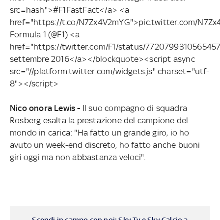
src=hash">#F1FastFact</a> <a
href="https://t.co/N7Zx4V2mYG">pic.twitter.com/N7
Formula 1 (@F1) <a
href="https://twitter.com/F1/status/772079931056545
settembre 2016</a></blockquote><script async
src="//platform.twitter.com/widgets.js" charset="utf-
8"></script>
Nico onora Lewis -
Il suo compagno di squadra
Rosberg esalta la prestazione del campione del
mondo in carica: "Ha fatto un grande giro, io ho
avuto un week-end discreto, ho fatto anche buoni
giri oggi ma non abbastanza veloci".
Scendi in campo con noi: Sky Tv e Sky Calcio a