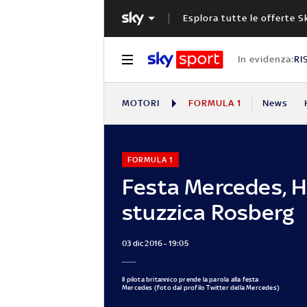
Esplora tutte le offerte S
In evidenza:
RI
MOTORI
FORMULA 1
News
FORMULA 1
Festa Mercedes, 
stuzzica Rosberg
03 dic 2016 - 19:05
Il pilota britannico prende la parola alla festa
Mercedes (foto dal profilo Twitter della Mercedes)