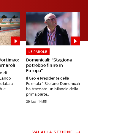
LE PAROLE
 Portimao:
Domenicali: "Stagione
ornaroli
potrebbe finire in
Europa"
o di
 Lando
Il Ceo e Presidente della
volata a
Formula 1 Stefano Domenicali
ue...
ha tracciato un bilancio della
prima parte...
29 lug - 14:55
VAI ALLA SEZIONE