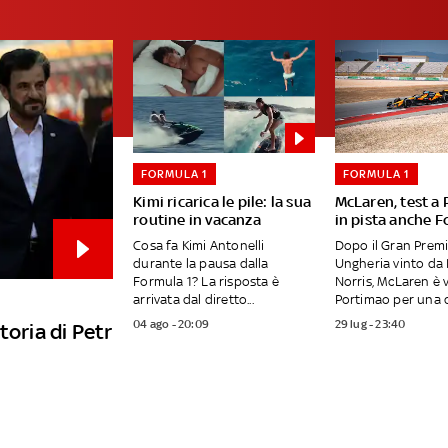
FORMULA 1
FORMULA 1
Kimi ricarica le pile: la sua
McLaren, test a
routine in vacanza
in pista anche F
Cosa fa Kimi Antonelli
Dopo il Gran Premi
durante la pausa dalla
Ungheria vinto da
Formula 1? La risposta è
Norris, McLaren è 
arrivata dal diretto...
Portimao per una d
04 ago - 20:09
29 lug - 23:40
toria di Petr