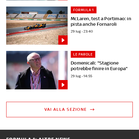
FORMULA 1
McLaren, test a Portimao: in
pista anche Fornaroli
29 lug - 23:40
LE PAROLE
Domenicali: "Stagione
potrebbe finire in Europa"
29 lug - 14:55
VAI ALLA SEZIONE