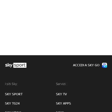
ACCEDI A SKY GO
I siti Sky:
Servizi:
SKY SPORT
SKY TV
SKY TG24
SKY APPS