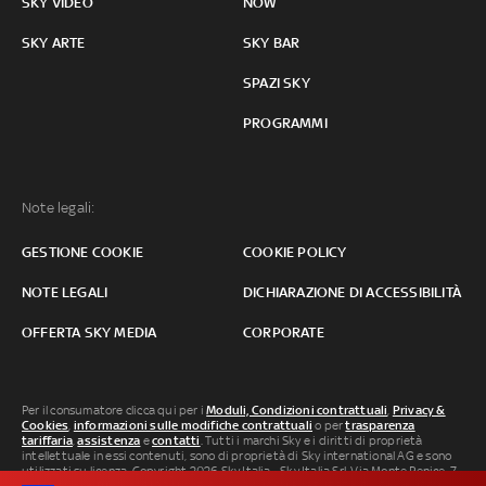
SKY VIDEO
NOW
SKY ARTE
SKY BAR
SPAZI SKY
PROGRAMMI
Note legali:
GESTIONE COOKIE
COOKIE POLICY
NOTE LEGALI
DICHIARAZIONE DI ACCESSIBILITÀ
OFFERTA SKY MEDIA
CORPORATE
Per il consumatore clicca qui per i
Moduli, Condizioni contrattuali
,
Privacy &
Cookies
,
informazioni sulle modifiche contrattuali
o per
trasparenza
tariffaria
,
assistenza
e
contatti
. Tutti i marchi Sky e i diritti di proprietà
intellettuale in essi contenuti, sono di proprietà di Sky international AG e sono
utilizzati su licenza. Copyright 2026 Sky Italia - Sky Italia Srl Via Monte Penice, 7 -