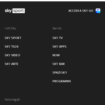
ACCEDI A SKY GO
I siti Sky:
Servizi:
SKY SPORT
SKY TV
SKY TG24
SKY APPS
SKY VIDEO
NOW
SKY ARTE
SKY BAR
SPAZI SKY
PROGRAMMI
Note legali: