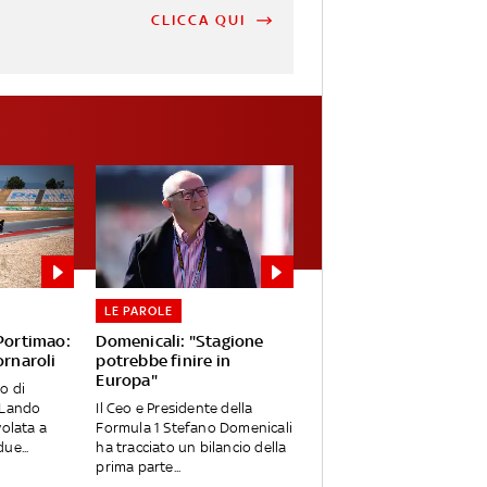
CLICCA QUI
LE PAROLE
 Portimao:
Domenicali: "Stagione
ornaroli
potrebbe finire in
Europa"
o di
 Lando
Il Ceo e Presidente della
volata a
Formula 1 Stefano Domenicali
ue...
ha tracciato un bilancio della
prima parte...