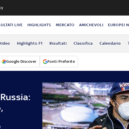
ky
SULTATI LIVE
HIGHLIGHTS
MERCATO
AMICHEVOLI
EUROPEI 
Video
Highlights F1
Risultati
Classifica
Calendario
Google Discover
Fonti Preferite
 Russia:
,
u
"