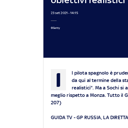
23 set 2021 - 14:15
©Getty
I
l pilota spagnolo è pruden
da qui al termine della s
realistici". Ma a Sochi s
meglio rispetto a Monza. Tutto il G
207)
GUIDA TV
-
GP RUSSIA, LA DIRETT