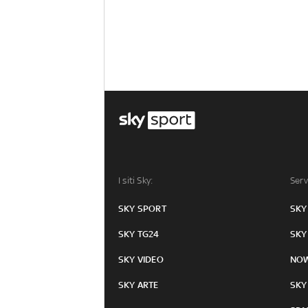
I siti Sky:
Serv
SKY SPORT
SKY
SKY TG24
SKY
SKY VIDEO
NO
SKY ARTE
SKY