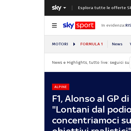
Esplora tutte le offerte S
In evidenza:
RI
MOTORI
FORMULA 1
News
News e Highlights, tutto live: seguici su
ALPINE
F1, Alonso al GP di
"Lontani dal podio
concentriamoci s
obiettivi realistici