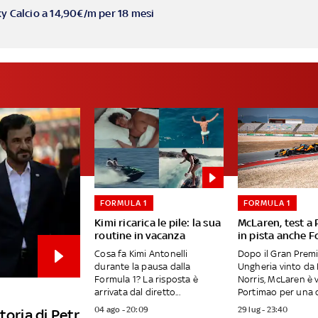
ky Calcio a 14,90€/m per 18 mesi
FORMULA 1
FORMULA 1
Kimi ricarica le pile: la sua
McLaren, test a
routine in vacanza
in pista anche F
Cosa fa Kimi Antonelli
Dopo il Gran Premi
durante la pausa dalla
Ungheria vinto da
Formula 1? La risposta è
Norris, McLaren è 
arrivata dal diretto...
Portimao per una d
04 ago - 20:09
29 lug - 23:40
toria di Petr