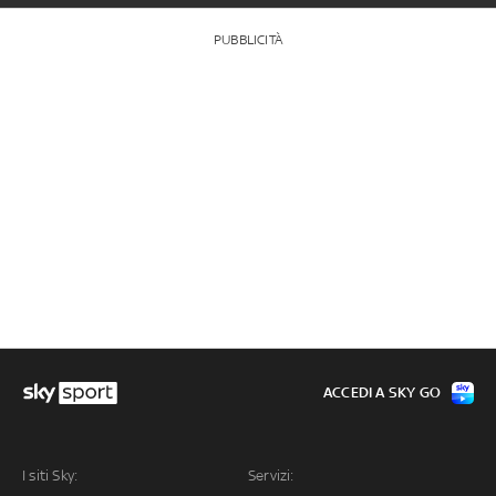
PUBBLICITÀ
ACCEDI A SKY GO
I siti Sky:
Servizi: