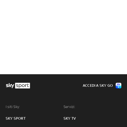
ACCEDI A SKY GO
I siti Sky:
Servizi:
SKY SPORT
SKY TV