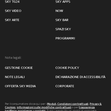
SKY TG24
SKY APPS
SKY VIDEO
NOW
SKY ARTE
SKY BAR
SPAZI SKY
PROGRAMMI
Note legali:
GESTIONE COOKIE
COOKIE POLICY
NOTE LEGALI
DICHIARAZIONE DI ACCESSIBILITÀ
OFFERTA SKY MEDIA
CORPORATE
Per il consumatore clicca qui per i
Moduli, Condizioni contrattuali
,
Privacy &
Cookies
,
informazioni sulle modifiche contrattuali
o per
trasparenza
tariffaria
,
assistenza
e
contatti
. Tutti i marchi Sky e i diritti di proprietà