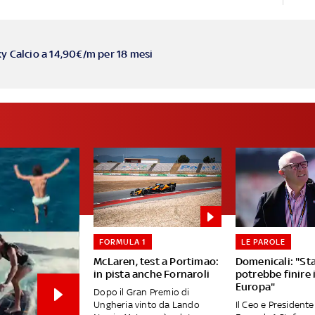
ky Calcio a 14,90€/m per 18 mesi
FORMULA 1
LE PAROLE
McLaren, test a Portimao:
Domenicali: "St
in pista anche Fornaroli
potrebbe finire 
Europa"
Dopo il Gran Premio di
Ungheria vinto da Lando
Il Ceo e Presidente