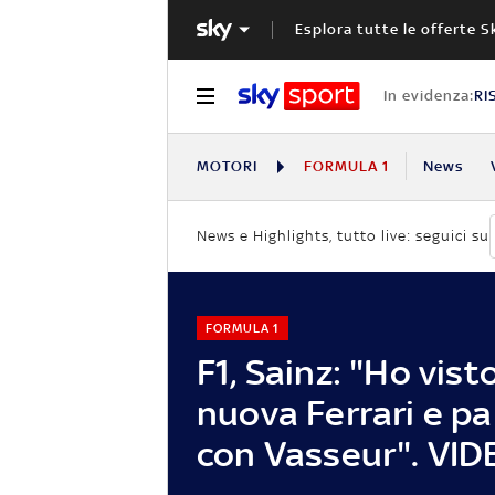
Esplora tutte le offerte S
In evidenza:
RI
MOTORI
FORMULA 1
News
News e Highlights, tutto live: seguici su
FORMULA 1
F1, Sainz: "Ho visto
nuova Ferrari e pa
con Vasseur". VID