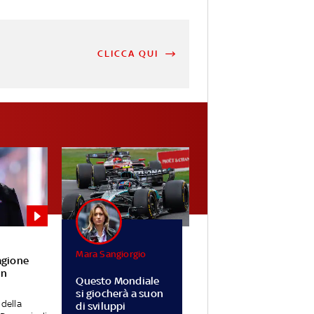
CLICCA QUI
Mara Sangiorgio
agione
in
Questo Mondiale
si giocherà a suon
 della
di sviluppi