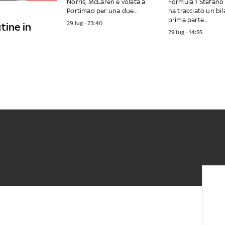
Norris, McLaren è volata a
Formula 1 Stefano
Portimao per una due...
ha tracciato un bil
prima parte...
29 lug - 23:40
utine in
29 lug - 14:55