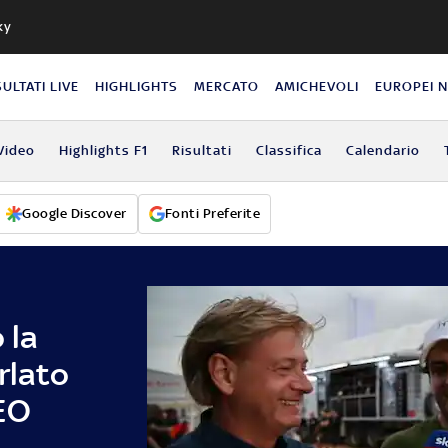
ky
SULTATI LIVE
HIGHLIGHTS
MERCATO
AMICHEVOLI
EUROPEI 
Video
Highlights F1
Risultati
Classifica
Calendario
Google Discover
Fonti Preferite
 la
rlato
EO