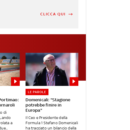
CLICCA QUI
LE PAROLE
 Portimao:
Domenicali: "Stagione
ornaroli
potrebbe finire in
Europa"
o di
 Lando
Il Ceo e Presidente della
volata a
Formula 1 Stefano Domenicali
ue...
ha tracciato un bilancio della