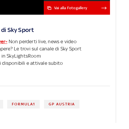
Dhabi per l'ultimo round del
Vai alla Fotogallery
campionato: tutto live su Sky
Sport Uno, Sky Sport F1, Sky
Sport 4K (canale 213) e in
 di Sky Sport
streaming su NOW GP ABU
DHABI: LA GARA LIVE
ver-
Non perderti live, news e video
pere? Le trovi sul canale di Sky Sport
 in SkyLightsRoom
 disponibili e attivale subito
FORMULA1
GP AUSTRIA