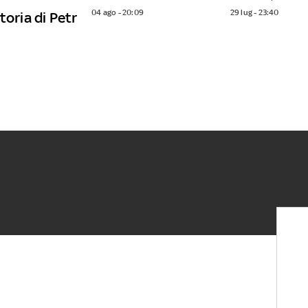
04 ago - 20:09
29 lug - 23:40
toria di Petr