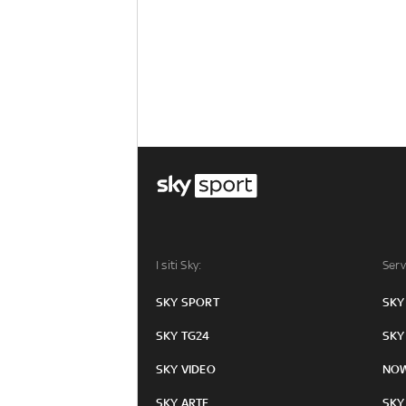
I siti Sky:
Serv
SKY SPORT
SKY
SKY TG24
SKY
SKY VIDEO
NO
SKY ARTE
SKY