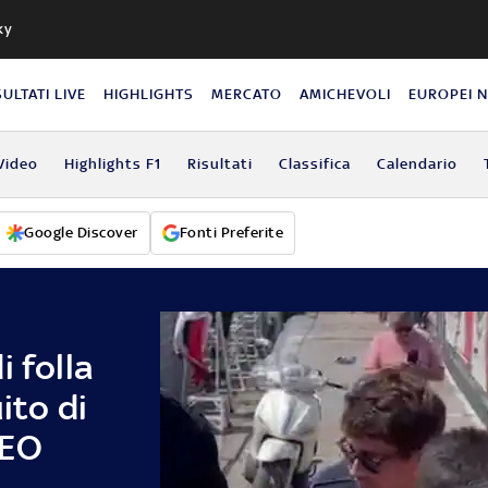
ky
SULTATI LIVE
HIGHLIGHTS
MERCATO
AMICHEVOLI
EUROPEI 
Video
Highlights F1
Risultati
Classifica
Calendario
Google Discover
Fonti Preferite
i folla
ito di
DEO