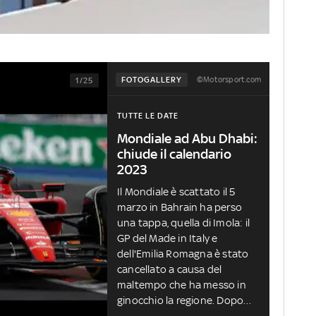
©Motorsport.com
FOTOGALLERY
1/25
TUTTE LE DATE
Mondiale ad Abu Dhabi:
chiude il calendario
2023
Il Mondiale è scattato il 5
marzo in Bahrain ha perso
una tappa, quella di Imola: il
GP del Made in Italy e
dell'Emilia Romagna è stato
cancellato a causa del
maltempo che ha messo in
ginocchio la regione. Dopo
Las Vegas, ora si corre ad Abu