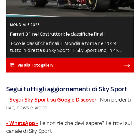
MONDIALE 2023
Ferrari 3^ nel Costruttori: le classifiche finali
Ecco le classifiche finali. Il Mondiale torna nel 2024:
tutto in diretta su Sky Sport F1, Sky Sport Uno, in 4K
(canale 213) e in streaming su NOW GP ABU DHABI,
HIGHLIGHTS
Vai alla Fotogallery
Segui tutti gli aggiornamenti di Sky Sport
- Segui Sky Sport su Google Discover-
Non perderti
live, news e video
- WhatsApp -
Le notizie che devi sapere? Le trovi sul
canale di Sky Sport