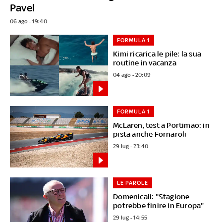
Pavel
06 ago - 19:40
FORMULA 1
Kimi ricarica le pile: la sua
routine in vacanza
04 ago - 20:09
FORMULA 1
McLaren, test a Portimao: in
pista anche Fornaroli
29 lug - 23:40
LE PAROLE
Domenicali: "Stagione
potrebbe finire in Europa"
29 lug - 14:55