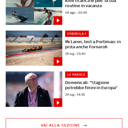
Kimi ricarica le pile: la sua
routine in vacanza
04 ago - 20:09
FORMULA 1
McLaren, test a Portimao: in
pista anche Fornaroli
29 lug - 23:40
LE PAROLE
Domenicali: "Stagione
potrebbe finire in Europa"
29 lug - 14:55
VAI ALLA SEZIONE