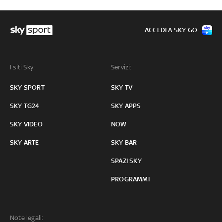
ACCEDI A SKY GO
I siti Sky:
Servizi:
SKY SPORT
SKY TV
SKY TG24
SKY APPS
SKY VIDEO
NOW
SKY ARTE
SKY BAR
SPAZI SKY
PROGRAMMI
Note legali: