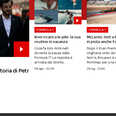
FORMULA 1
FORMULA 1
Kimi ricarica le pile: la sua
McLaren, test a
routine in vacanza
in pista anche F
Cosa fa Kimi Antonelli
Dopo il Gran Premi
durante la pausa dalla
Ungheria vinto da
Formula 1? La risposta è
Norris, McLaren è 
arrivata dal diretto...
Portimao per una d
04 ago - 20:09
29 lug - 23:40
toria di Petr