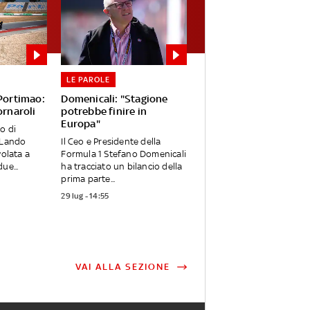
LE PAROLE
 Portimao:
Domenicali: "Stagione
ornaroli
potrebbe finire in
Europa"
o di
 Lando
Il Ceo e Presidente della
volata a
Formula 1 Stefano Domenicali
ue...
ha tracciato un bilancio della
prima parte...
29 lug - 14:55
VAI ALLA SEZIONE