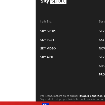
I siti Sky:
Serv
SKY SPORT
SKY
SKY TG24
SKY
SKY VIDEO
NO
SKY ARTE
SKY
SPA
PRO
Per il consumatore clicca qui per i
Moduli, Condizioni 
Sky e i diritti di proprietà intellettuale in essi conten
Milano P.IVA 04619241005. SkyTG24: ISSN 3035-1537 e