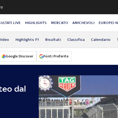
ky
SULTATI LIVE
HIGHLIGHTS
MERCATO
AMICHEVOLI
EUROPEI 
Video
Highlights F1
Risultati
Classifica
Calendario
Google Discover
Fonti Preferite
teo dal