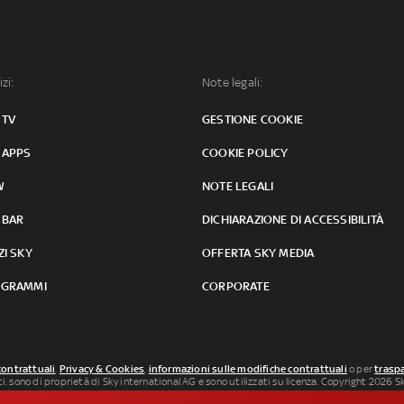
izi:
Note legali:
 TV
GESTIONE COOKIE
 APPS
COOKIE POLICY
W
NOTE LEGALI
 BAR
DICHIARAZIONE DI ACCESSIBILITÀ
ZI SKY
OFFERTA SKY MEDIA
GRAMMI
CORPORATE
contrattuali
,
Privacy & Cookies
,
informazioni sulle modifiche contrattuali
o per
traspa
uti, sono di proprietà di Sky international AG e sono utilizzati su licenza. Copyright 2026 Sky
 SkySport: ISSN 3035-1545.
Segnalazione Abusi