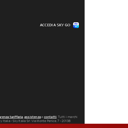
ACCEDI A SKY GO
renza tariffaria
,
assistenza
e
contatti
. Tutti i marchi
 Italia - Sky Italia Srl Via Monte Penice, 7 - 20138