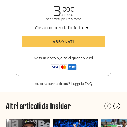
3
00
al mese
per 3 mesi, poi 6€ al mese
Cosa comprende l'offerta
Tutti gli articoli di Sky Sport Insider
ABBONATI
Opinioni, retroscena e storie
raccontate dalle grandi firme di Sky
Nessun vincolo, disdici quando vuoi
Sport
La newsletter esclusiva di Sky Sport
Insider
Vuoi saperne di più? Leggi le FAQ
Altri articoli da Insider