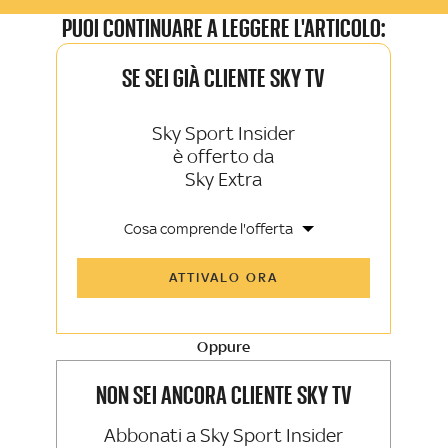
PUOI CONTINUARE A LEGGERE L'ARTICOLO:
SE SEI GIÀ CLIENTE SKY TV
Sky Sport Insider
è offerto da
Sky Extra
Cosa comprende l'offerta
Tutti gli articoli di Sky Sport Insider e
ATTIVALO ORA
Sky TG24 Insider
Opinioni, retroscena e storie
raccontate dalle grandi firme di Sky
Sport e Sky TG24
Oppure
La newsletter esclusiva di Sky Sport
Insider e Sky TG24 Insider
NON SEI ANCORA CLIENTE SKY TV
Abbonati a Sky Sport Insider