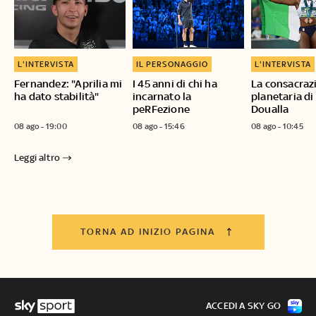
L'INTERVISTA
IL PERSONAGGIO
L'INTERVISTA
Fernandez: "Aprilia mi
I 45 anni di chi ha
La consacraz
ha dato stabilità"
incarnato la
planetaria di
peRFezione
Doualla
08 ago - 19:00
08 ago - 15:46
08 ago - 10:45
Leggi altro
TORNA AD INIZIO PAGINA
ACCEDI A SKY GO