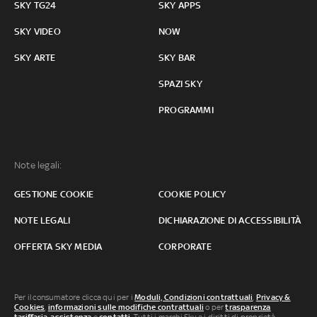
SKY TG24
SKY APPS
SKY VIDEO
NOW
SKY ARTE
SKY BAR
SPAZI SKY
PROGRAMMI
Note legali:
GESTIONE COOKIE
COOKIE POLICY
NOTE LEGALI
DICHIARAZIONE DI ACCESSIBILITÀ
OFFERTA SKY MEDIA
CORPORATE
Per il consumatore clicca qui per i
Moduli, Condizioni contrattuali
,
Privacy &
Cookies
,
informazioni sulle modifiche contrattuali
o per
trasparenza