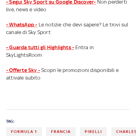
- Segui Sky Sport su Google Discover-
Non perderti
live, news e video
- WhatsApp -
Le notizie che devi sapere? Le trovi sul
canale di Sky Sport
- Guarda tutti gli Highlights -
Entra in
SkyLightsRoom
- Offerte Sky -
Scopri le promozioni disponibili e
attivale subito
TAG:
FORMULA 1
FRANCIA
PIRELLI
CHARLES