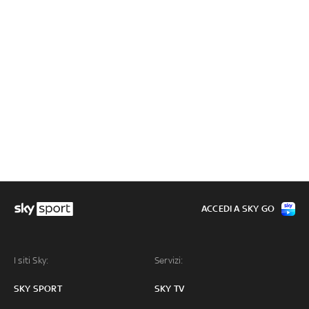
ACCEDI A SKY GO
I siti Sky:
Servizi:
SKY SPORT
SKY TV