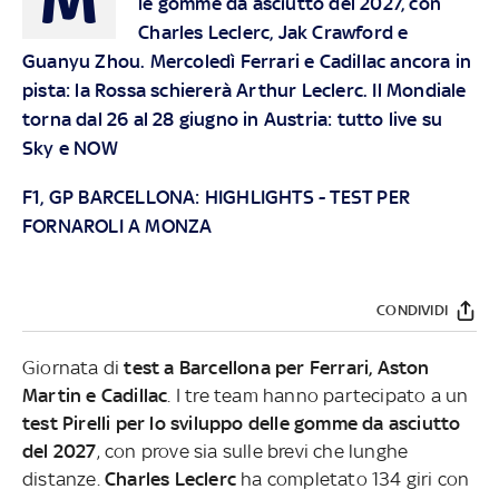
le gomme da asciutto del 2027, con
Charles Leclerc, Jak Crawford e
Guanyu Zhou. Mercoledì Ferrari e Cadillac ancora in
pista: la Rossa schiererà Arthur Leclerc. Il Mondiale
torna dal 26 al 28 giugno in Austria: tutto live su
Sky
e
NOW
F1, GP BARCELLONA: HIGHLIGHTS
-
TEST PER
FORNAROLI A MONZA
CONDIVIDI
Giornata di
test a Barcellona per Ferrari, Aston
Martin e Cadillac
. I tre team hanno partecipato a un
test Pirelli per lo sviluppo delle gomme da asciutto
del 2027
, con prove sia sulle brevi che lunghe
distanze.
Charles Leclerc
ha completato 134 giri con