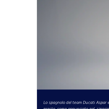
Lo spagnolo del team Ducati Aspar e 
presto, come annunciato
nel siparie