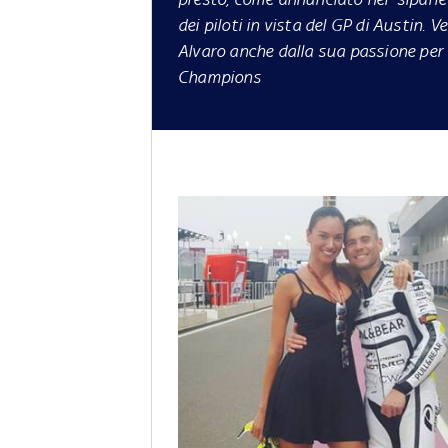
dei piloti in vista del
GP di Austin
. V
Alvaro anche dalla sua passione per l'
Champions