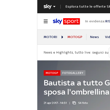
Esplora tutte le offerte S
In evidenza:
RI
MOTORI
MOTOGP
News
Vi
News e Highlights, tutto live: seguici su
MOTOGP
FOTOGALLERY
Bautista a tutto G
sposa l'ombrellina
21 apr 2017 - 14:51
54 foto