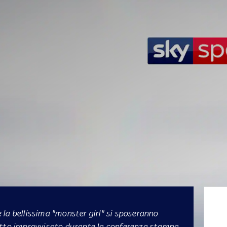
la bellissima "monster girl" si sposeranno
tto
improvvisato durante la conferenza stampa