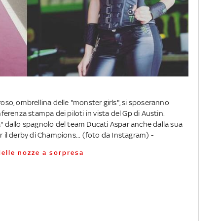
roso, ombrellina delle "monster girls", si sposeranno
renza stampa dei piloti in vista del Gp di Austin.
a" dallo spagnolo del team Ducati Aspar anche dalla sua
r il derby di Champions... (foto da Instagram) -
delle nozze a sorpresa