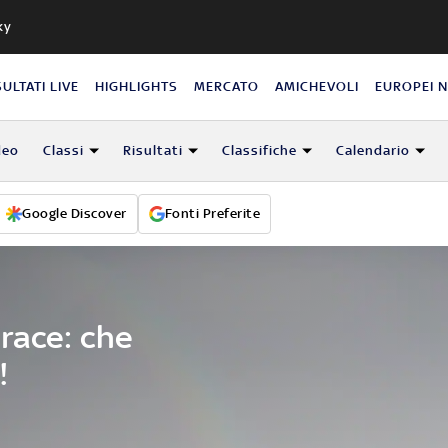
ky
SULTATI LIVE
HIGHLIGHTS
MERCATO
AMICHEVOLI
EUROPEI 
deo
Classi
Risultati
Classifiche
Calendario
Google Discover
Fonti Preferite
race: che
!