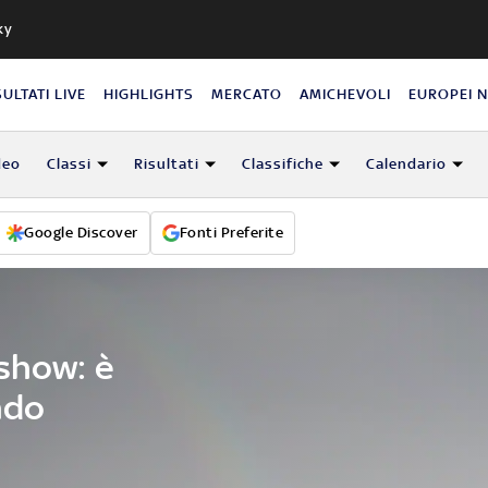
ky
SULTATI LIVE
HIGHLIGHTS
MERCATO
AMICHEVOLI
EUROPEI 
deo
Classi
Risultati
Classifiche
Calendario
Google Discover
Fonti Preferite
 show: è
ndo