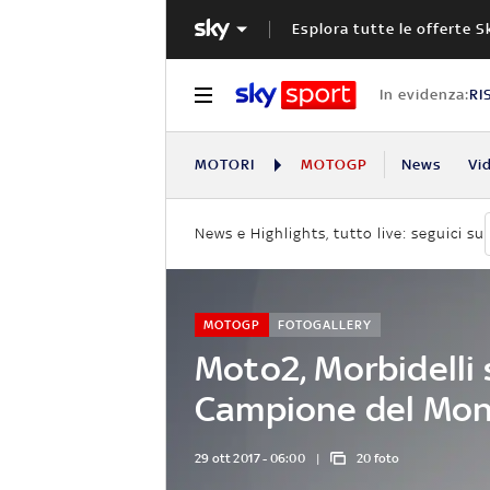
Esplora tutte le offerte S
In evidenza:
RI
MOTORI
MOTOGP
News
Vi
News e Highlights, tutto live: seguici su
MOTOGP
FOTOGALLERY
Moto2, Morbidelli
Campione del Mo
29 ott 2017 - 06:00
20 foto