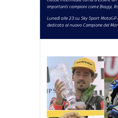
importanti campioni come Biaggi, Ros
Lunedì alle 23 su Sky Sport MotoGP 
dedicato al nuovo Campione del Mo