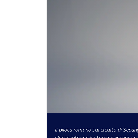
Il pilota romano sul cicuito di Sepa
classe intermedia torna a essere un