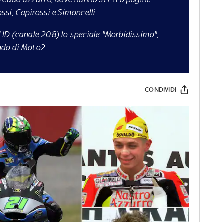
si, Capirossi e Simoncelli
HD (canale 208) lo speciale "Morbidissimo",
ndo di Moto2
CONDIVIDI