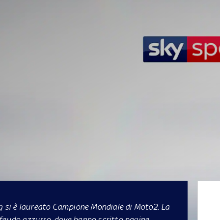
ng si è laureato Campione Mondiale di Moto2. La
 feudo azzurro, dove hanno scritto pagine