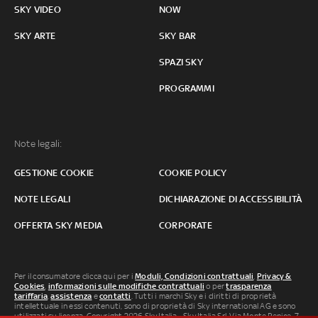
SKY VIDEO
NOW
SKY ARTE
SKY BAR
SPAZI SKY
PROGRAMMI
Note legali:
GESTIONE COOKIE
COOKIE POLICY
NOTE LEGALI
DICHIARAZIONE DI ACCESSIBILITÀ
OFFERTA SKY MEDIA
CORPORATE
Per il consumatore clicca qui per i
Moduli, Condizioni contrattuali
,
Privacy &
Cookies
,
informazioni sulle modifiche contrattuali
o per
trasparenza
tariffaria
,
assistenza
e
contatti
. Tutti i marchi Sky e i diritti di proprietà
intellettuale in essi contenuti, sono di proprietà di Sky international AG e sono
utilizzati su licenza. Copyright 2026 Sky Italia - Sky Italia Srl Via Monte Penice, 7 -