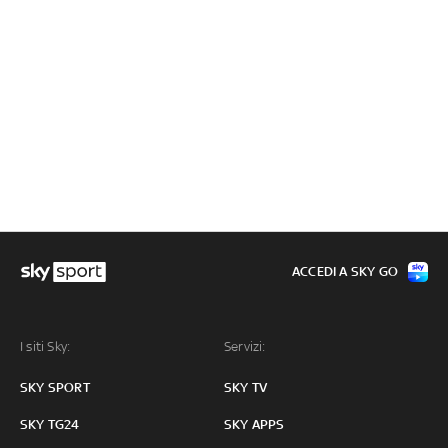
ACCEDI A SKY GO
I siti Sky:
Servizi:
SKY SPORT
SKY TV
SKY TG24
SKY APPS