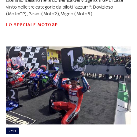
Dominio italiano nella domenica del Mugello. Il GP di casa
vinto nelle tre categorie da piloti "azzurri": Dovizioso
(MotoGP), Pasini (Moto2), Migno (Moto3) -
LO SPECIALE MOTOGP
2/13