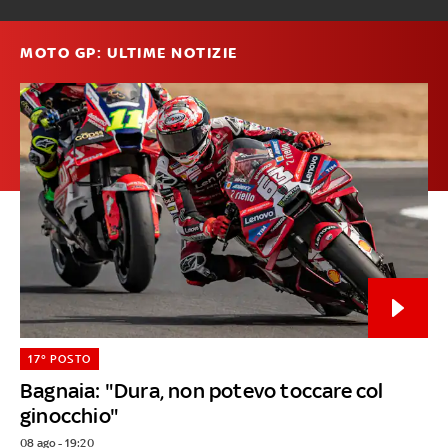
MOTO GP: ULTIME NOTIZIE
17° POSTO
Bagnaia: "Dura, non potevo toccare col
ginocchio"
08 ago - 19:20