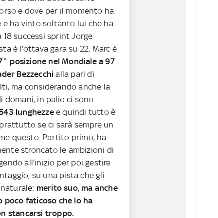
corso e dove per il momento ha
e e ha vinto soltanto lui che ha
 18 successi sprint Jorge
ta è l'ottava gara su 22, Marc è
7^ posizione nel Mondiale a 97
eader Bezzecchi
alla pari di
lti, ma considerando anche la
i domani, in palio ci sono
543 lunghezze
e quindi tutto è
oprattutto se ci sarà sempre un
e questo. Partito primo, ha
nte stroncato le ambizioni di
endo all'inizio per poi gestire
taggio, su una pista che gli
, naturale:
merito suo, ma anche
o poco faticoso che lo ha
on stancarsi troppo.