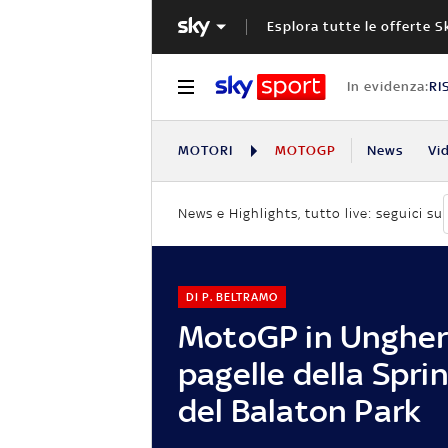
Esplora tutte le offerte S
In evidenza:
RI
MOTORI
MOTOGP
News
Vi
News e Highlights, tutto live: seguici su
DI P. BELTRAMO
MotoGP in Ungheri
pagelle della Spri
del Balaton Park