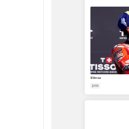
©Ansa
2/11