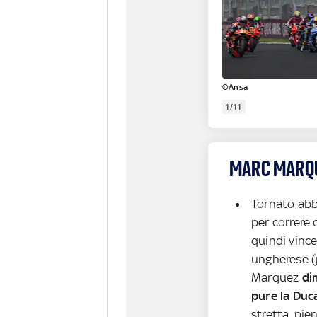
©Ansa
1/11
MARC MARQUE
Tornato abb
per correre 
quindi vince
ungherese (
Marquez
di
pure la Duca
stretta, pie