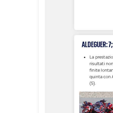
ALDEGUER: 7;
La prestazio
risultati no
finite lonta
quinta con 
(5).