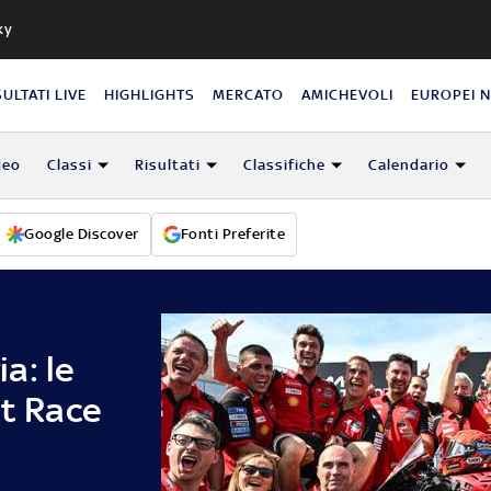
ky
SULTATI LIVE
HIGHLIGHTS
MERCATO
AMICHEVOLI
EUROPEI 
deo
Classi
Risultati
Classifiche
Calendario
Google Discover
Fonti Preferite
a: le
nt Race