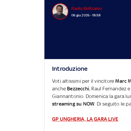
Paolo Beltramo
06 giu 2026 - 18:58
Introduzione
Voti altissimi per il vincitore
Marc 
anche
Bezzecchi
, Raul Fernandez e
Giannantonio. Domenica la gara lu
streaming su NOW
. Di seguito le 
GP UNGHERIA, LA GARA LIVE