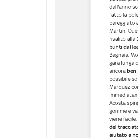
dall'anno s
fatto la pol
pareggiato a
Martin. Ques
risalito alla
punti dal l
Bagnaia. Mo
gara lunga d
ancora
ben 
possibile s
Marquez com
immediatame
Acosta sping
gomme e van
viene facile
del tracciat
aiutato a n