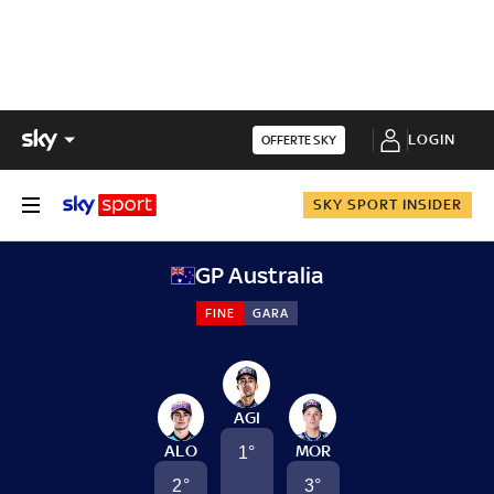
LOGIN
OFFERTE SKY
SKY SPORT INSIDER
GP Australia
FINE
GARA
AGI
ALO
MOR
1
°
2
°
3
°