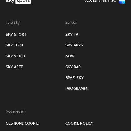
ACCEDI A SKY GO
I siti Sky:
Servizi:
SKY SPORT
SKY TV
SKY TG24
SKY APPS
SKY VIDEO
NOW
SKY ARTE
SKY BAR
SPAZI SKY
PROGRAMMI
Note legali:
GESTIONE COOKIE
COOKIE POLICY