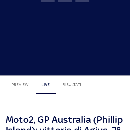
GP Australia
FINE
PREVIEW
LIVE
RISULTATI
Moto2, GP Australia (Phillip
Island): vittoria di Agius, 2°