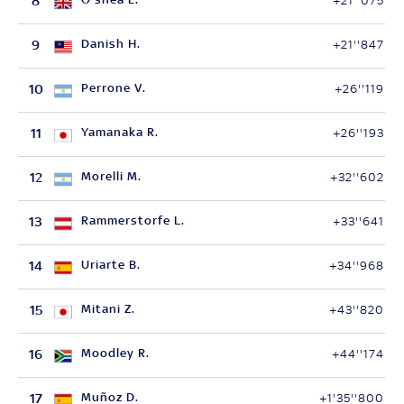
8
+21''075
9
Danish H.
+21''847
10
Perrone V.
+26''119
11
Yamanaka R.
+26''193
12
Morelli M.
+32''602
13
Rammerstorfe L.
+33''641
14
Uriarte B.
+34''968
15
Mitani Z.
+43''820
16
Moodley R.
+44''174
17
Muñoz D.
+1'35''800