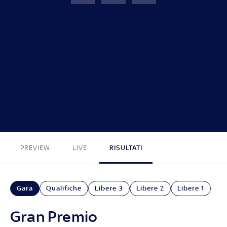
GP Francia
FINE
PREVIEW
LIVE
RISULTATI
Gara
Qualifiche
Libere 3
Libere 2
Libere 1
Gran Premio