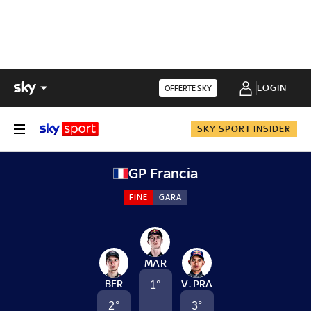
LOGIN
OFFERTE SKY
SKY SPORT INSIDER
GP Francia
FINE
GARA
MAR
BER
V. PRA
1
°
2
°
3
°