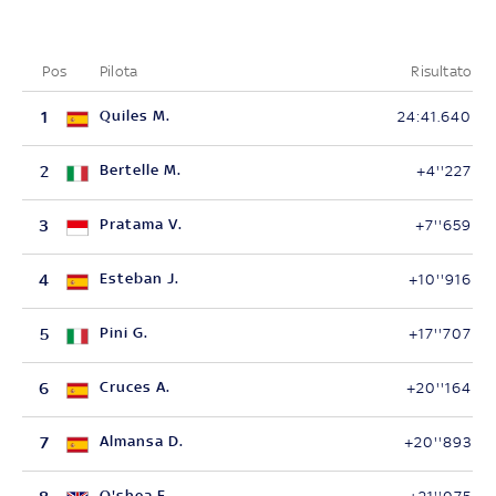
Pos
Pilota
Risultato
1
Quiles M.
24:41.640
2
Bertelle M.
+4''227
3
Pratama V.
+7''659
4
Esteban J.
+10''916
5
Pini G.
+17''707
6
Cruces A.
+20''164
7
Almansa D.
+20''893
O'shea E.