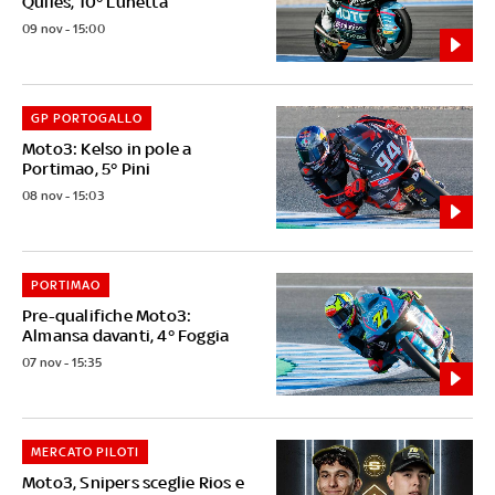
Quiles, 10° Lunetta
09 nov - 15:00
GP PORTOGALLO
Moto3: Kelso in pole a
Portimao, 5° Pini
08 nov - 15:03
PORTIMAO
Pre-qualifiche Moto3:
Almansa davanti, 4° Foggia
07 nov - 15:35
MERCATO PILOTI
Moto3, Snipers sceglie Rios e