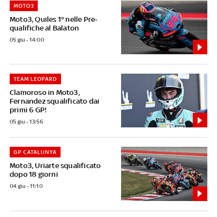
MOTO3
Moto3, Quiles 1° nelle Pre-
qualifiche al Balaton
05 giu - 14:00
TEAM LEOPARD
Clamoroso in Moto3,
Fernandez squalificato dai
primi 6 GP!
05 giu - 13:56
GP CATALUNYA
Moto3, Uriarte squalificato
dopo 18 giorni
04 giu - 11:10