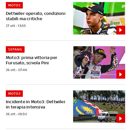
MOTO3
Dettwiler operato, condizioni
stabili ma critiche
27 ott - 13:55
SEPANG
Moto3: prima vittoria per
Furusato, scivola Pini
26 ott - 07:46
MOTO3
Incidente in Moto3: Dettwiler
in terapia intensiva
26 ott - 05:50