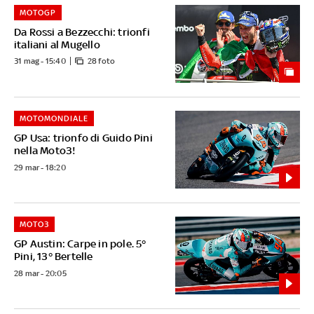
MOTOGP
Da Rossi a Bezzecchi: trionfi
italiani al Mugello
31 mag - 15:40
28 foto
MOTOMONDIALE
GP Usa: trionfo di Guido Pini
nella Moto3!
29 mar - 18:20
MOTO3
GP Austin: Carpe in pole. 5°
Pini, 13° Bertelle
28 mar - 20:05