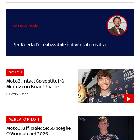
Rosario Triolo
Per Rueda l'irrealizzabile è diventato realtà
MOTO3
Moto3, IntactGp sostituirà
Muñoz con Brian Uriarte
07 ott - 23:27
MERCATO PILOTI
Moto3, ufficiale: Sic58 sceglie
O'Gorman nel 2026