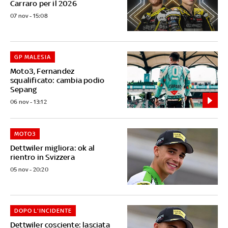
Carraro per il 2026
07 nov - 15:08
GP MALESIA
Moto3, Fernandez
squalificato: cambia podio
Sepang
06 nov - 13:12
MOTO3
Dettwiler migliora: ok al
rientro in Svizzera
05 nov - 20:20
DOPO L'INCIDENTE
Dettwiler cosciente: lasciata