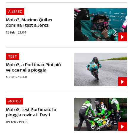
A JEREZ
Moto3, Maximo Quiles
domina i test a Jerez
15 feb - 21:04
TEST
Moto3, a Portimao Pini più
veloce nella pioggia
10 feb - 19:40
MOTO3
Moto3, test Portimão: la
pioggia rovina il Day 1
09 feb - 19:03