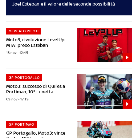
Joel Esteban e il valore delle seconde possibilità
MERCATO PILOTI
Moto3, rivoluzione LevelUp
MTA: preso Esteban
13 nov - 12:45
GP PORTOGALLO
Moto3: successo di Quiles a
Portimao, 10° Lunetta
09 nov - 17:19
GP PORTIMAO
GP Portogallo, Moto3: vince