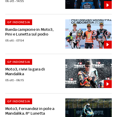
06 ott - 14:55
GP INDONESIA
Rueda campione in Moto3,
Pini e Lunetta sul podio
05 ott - 07:54
GP INDONESIA
Moto3, rivivi la gara di
Mandalika
05 ott - 06:15
GP INDONESIA
Moto3, Fernandez in pole a
Mandalika. 8° Lunetta