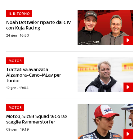
IL RITORNO
Noah Dettwiler riparte dal CIV
con Kuja Racing
24 gen - 16:50
MOTO3
Trattativa avanzata
Alzamora-Cano-MLav per
Junior
12 gen - 19:04
MOTO3
Moto3, Sic58 Squadra Corse
sceglie Rammerstorfer
09 gen - 19:19