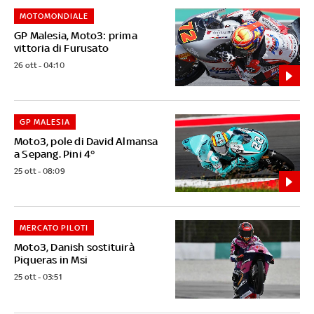
MOTOMONDIALE
GP Malesia, Moto3: prima
vittoria di Furusato
26 ott - 04:10
GP MALESIA
Moto3, pole di David Almansa
a Sepang. Pini 4°
25 ott - 08:09
MERCATO PILOTI
Moto3, Danish sostituirà
Piqueras in Msi
25 ott - 03:51