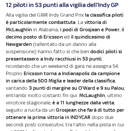
12 piloti in 53 punti alla vigilia dell’Indy GP
Alla vigilia del GMR Indy Grand Prix
la classifica piloti
è particolarmente combattuta
. La
vittoria di
McLaughlin
in Alabama,
i podi di Grosjean e Power
,
il
decimo posto di Ericsson
ed
il quindicesimo di
Newgarden
(rallentato da un danno alla
sospensione) hanno fatto sì che ben
dodici piloti si
presentassero a Indy racchiusi in 53 punti
,
ricordando che un weekend di gara ne assegna 54.
Proprio
Ericsson torna a Indianapolis da campione
in carica della 500 Miglia e leader della classifica
,
vantando
3 punti di margine su O’Ward e 9 su Palou
,
entrambi molto costanti fin qui.
McLaughlin
, ultimo
vincitore stagionale,
è a 11 lunghezze dalla vetta
,
seguito a ruota da un
Grosjean che farà di tutto per
ottenere la prima vittoria in INDYCAR
dopo due
secondi posti consecutivi, tra l’altro nella pista in cui