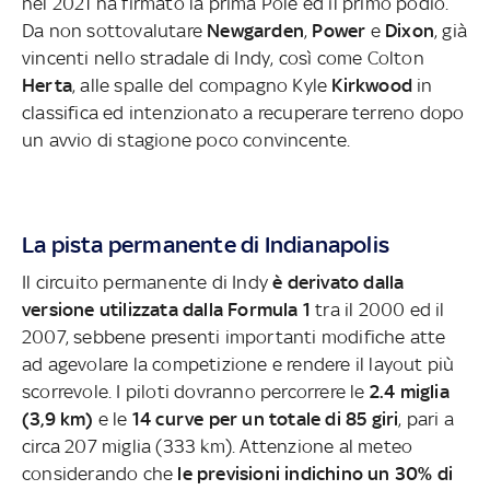
nel 2021 ha firmato la prima Pole ed il primo podio.
Da non sottovalutare
Newgarden
,
Power
e
Dixon
, già
vincenti nello stradale di Indy, così come Colton
Herta
, alle spalle del compagno Kyle
Kirkwood
in
classifica ed intenzionato a recuperare terreno dopo
un avvio di stagione poco convincente.
La pista permanente di Indianapolis
Il circuito permanente di Indy
è derivato dalla
versione utilizzata dalla Formula 1
tra il 2000 ed il
2007, sebbene presenti importanti modifiche atte
ad agevolare la competizione e rendere il layout più
scorrevole. I piloti dovranno percorrere le
2.4 miglia
(3,9 km)
e le
14 curve per un totale di 85 giri
, pari a
circa 207 miglia (333 km). Attenzione al meteo
considerando che
le previsioni indichino un 30% di