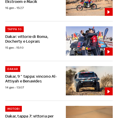
Ekstroem e Macik
16 gen - 15:27
TAPPA 10
Dakar: vittorie di Roma,
Docherty e Loprais
15 gen - 15:10
DAKAR
Dakar, 9^ tappa: vincono Al-
Attiyah e Benavides
14 gen - 13:07
MOTORI
Dakar, tappa 7: vittoria per