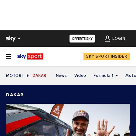
LOGIN
OFFERTE SKY
SKY SPORT INSIDER
MOTORI
DAKAR
News
Video
Formula 1
Mot
DAKAR