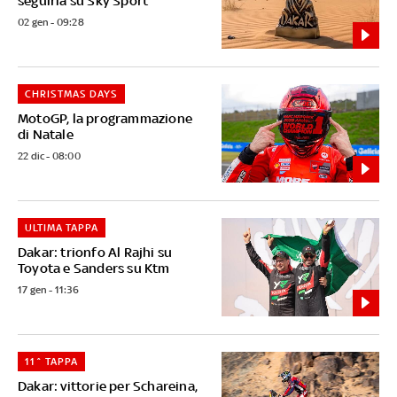
seguirla su Sky Sport
02 gen - 09:28
CHRISTMAS DAYS
MotoGP, la programmazione
di Natale
22 dic - 08:00
ULTIMA TAPPA
Dakar: trionfo Al Rajhi su
Toyota e Sanders su Ktm
17 gen - 11:36
11^ TAPPA
Dakar: vittorie per Schareina,