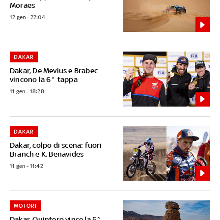
Moraes
12 gen - 22:04
DAKAR
Dakar, De Mevius e Brabec
vincono la 6^ tappa
11 gen - 18:28
DAKAR
Dakar, colpo di scena: fuori
Branch e K. Benavides
11 gen - 11:42
MOTORI
Dakar, Quintero vince la 5^