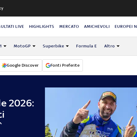
ky
SULTATI LIVE
HIGHLIGHTS
MERCATO
AMICHEVOLI
EUROPEI 
1
MotoGP
Superbike
Formula E
Altro
Google Discover
Fonti Preferite
le 2026:
i
^