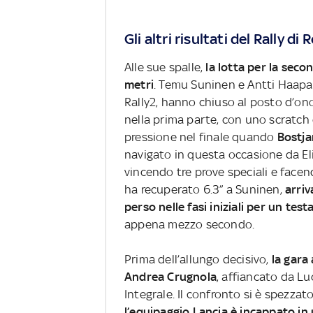
Gli altri risultati del Rally di
Alle sue spalle,
la lotta per la seco
metri
. Temu Suninen e Antti Haapal
Rally2, hanno chiuso al posto d’ono
nella prima parte, con uno scratch
pressione nel finale quando
Bostja
navigato in questa occasione da El
vincendo tre prove speciali e facen
ha recuperato 6.3” a Suninen,
arriv
perso nelle fasi iniziali per un tes
appena mezzo secondo.
Prima dell’allungo decisivo,
la gara 
Andrea Crugnola
, affiancato da Lu
Integrale. Il confronto si è spezzat
l’equipaggio Lancia è incappato in 