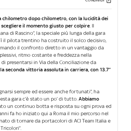
CONDIVIDI
a chilometro dopo chilometro, con la lucidità dei
 sa scegliere il momento giusto per colpire
. Il
na di Rascino”, la speciale più lunga della gara
ì il pilota trentino ha costruito il solco decisivo,
mando il confronto diretto in un vantaggio da
lessivi, ritmo costante e freddezza nella
di presentarsi in Via della Conciliazione da
 la seconda vittoria assoluta in carriera, con 13.7”
egnarsi sempre ed essere anche fortunati”, ha
esta gara c’è stato un po’ di tutto.
Abbiamo
tato un continuo botta e risposta su ogni prova ed
anni fa ho iniziato qui a Roma il mio percorso nel
ato di tornare da portacolori di ACI Team Italia e
Tricolori”.