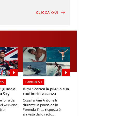
CLICCA QUI
NA
FORMULA 1
: guida al
Kimi ricarica le pile: la sua
su Sky
routine in vacanza
e lo fa da
Cosa fa Kimi Antonelli
nel weekend
durante la pausa dalla
 Gran
Formula 1? La risposta è
arrivata dal diretto...