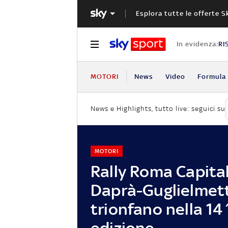
Esplora tutte le offerte S
In evidenza:
RI
MOTORI
News
Video
Formula 
News e Highlights, tutto live: seguici su
MOTORI
Rally Roma Capita
Daprà-Guglielmett
trionfano nella 14
edizione