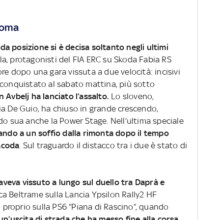
 Roma
nda posizione si è decisa soltanto negli ultimi
a, protagonisti del FIA ERC su Skoda Fabia RS
re dopo una gara vissuta a due velocità: incisivi
 conquistato al sabato mattina, più sotto
n Avbelj ha lanciato l’assalto.
Lo sloveno,
ia De Guio, ha chiuso in grande crescendo,
do sua anche la Power Stage. Nell’ultima speciale
ando a un soffio dalla rimonta dopo il tempo
tacoda
. Sul traguardo il distacco tra i due è stato di
aveva vissuto a lungo sul duello tra Daprà e
ca Beltrame sulla Lancia Ypsilon Rally2 HF
o proprio sulla PS6 “Piana di Rascino”, quando
un’uscita di strada che ha messo fine alla corsa