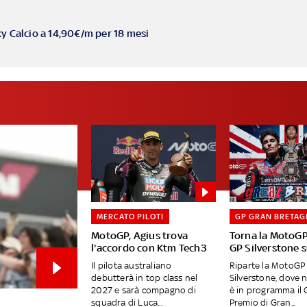
ky Calcio a 14,90€/m per 18 mesi
MERCATO PILOTI
GP GRAN BRETAG
MotoGP, Agius trova
Torna la MotoGP
l'accordo con Ktm Tech3
GP Silverstone 
Il pilota australiano
Riparte la MotoGP 
debutterà in top class nel
Silverstone, dove 
2027 e sarà compagno di
è in programma il
squadra di Luca...
Premio di Gran...