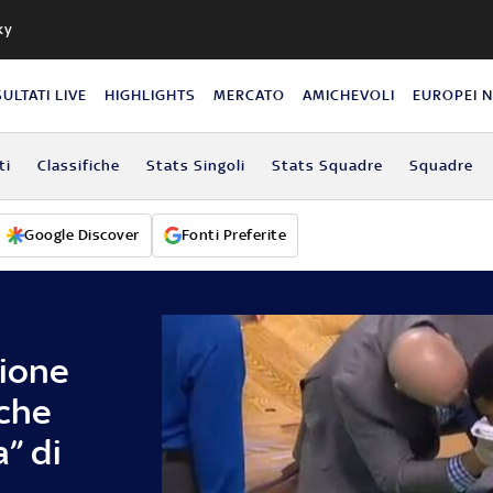
ky
SULTATI LIVE
HIGHLIGHTS
MERCATO
AMICHEVOLI
EUROPEI 
ti
Classifiche
Stats Singoli
Stats Squadre
Squadre
Google Discover
Fonti Preferite
zione
nche
a” di