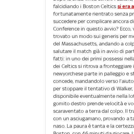
falcidiando i Boston Celtics
si era
fortunatamente rientrato senza pro
succedere per complicare ancora di 
Conference in questo avvio? Ecco, v
trovato un modo sui generis per met
del Massachusetts, andando a colpi
salutare il match già in avvio di par
fatti: in uno dei primi possessi nel
dei Celtics si ritrova a fronteggiar
newyorchese parte in palleggio e sfr
concede, mandandolo verso l’aiuto a
per stoppare il tentativo di Walker,
disponibile eventualmente nella lot
gomito destro prende velocità e vola 
scaraventato a terra dal colpo. Il t
con un asciugamano, provando a t
naso. La paura è tanta e la certezza 
Boston, con 46 minuti da giocare. 