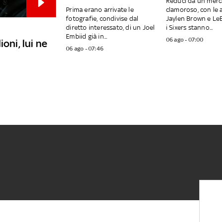
Reduci da un merc
Prima erano arrivate le
clamoroso, con le 
fotografie, condivise dal
Jaylen Brown e Le
diretto interessato, di un Joel
i Sixers stanno...
Embiid già in...
06 ago - 07:00
oni, lui ne
06 ago - 07:46