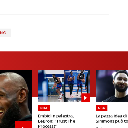
ING
NBA
NBA
Embid in palestra,
La pazza idea di
LeBron: "Trust The
Simmons può to
Process!"