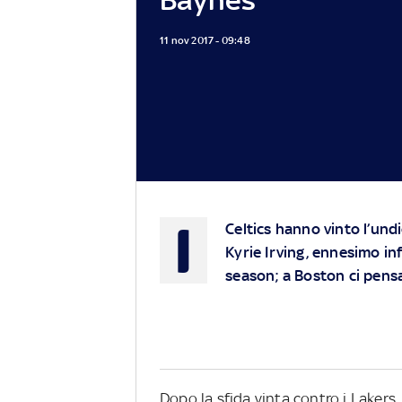
11 nov 2017 - 09:48
I
Celtics hanno vinto l’und
Kyrie Irving, ennesimo in
season; a Boston ci pensa
Dopo la sfida vinta contro i Lakers, 