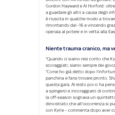
Gordon Hayward e Al Horford: oltre 76
a guardare gli altri a causa degli in
è riuscita in qualche modo a trovar
rimontando dal -16 e vincendo grazie
operaia al potere e in vetta alla E
Niente trauma cranico, ma ve
“Quando ci siamo resi conto che Ky
scoraggiati; siamo sempre dei gioca
“Come ho già detto dopo l’infortuni
panchina e farsi trovare pronto. Sh
questa gara. Al resto poi ci ha pen
a spingerci e incoraggiarci di cont
la off-season sognava un quintetto 
dimostrato che all’occorrenza si pu
con Kyrie – commenta dopo aver co