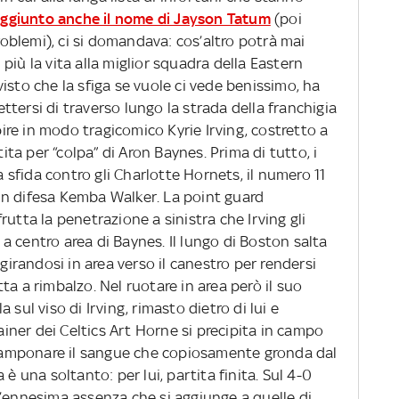
 aggiunto anche il nome di Jayson Tatum
(poi
blemi), ci si domandava: cos’altro potrà mai
più la vita alla miglior squadra della Eastern
isto che la sfiga se vuole ci vede benissimo, ha
tersi di traverso lungo la strada della franchigia
re in modo tragicomico Kyrie Irving, costretto a
tita per “colpa” di Aron Baynes. Prima di tutto, i
la sfida contro gli Charlotte Hornets, il numero 11
e in difesa Kemba Walker. La point guard
utta la penetrazione a sinistra che Irving gli
 centro area di Baynes. Il lungo di Boston salta
 girandosi in area verso il canestro per rendersi
ta a rimbalzo. Nel ruotare in area però il suo
sul viso di Irving, rimasto dietro di lui e
rainer dei Celtics Art Horne si precipita in campo
amponare il sangue che copiosamente gronda dal
è una soltanto: per lui, partita finita. Sul 4-0
L’ennesima assenza che si aggiunge a quelle di