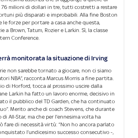
 milioni di dollari in tre, tutti costretti a restare
fortuni più disparati e improbabili. Alla fine Boston
e le forze per portare a casa anche questa,
 a Brown, Tatum, Rozier e Larkin. Sì, la classe
astern Conference.
rrà monitorata la situazione di Irving
rie non sarebbe tornato a giocare, non ci siamo
tori NBA”, racconta Marcus Morris a fine partita.
o di Horford, tocca al prossimo uscire dalla
ane Larkin ha fatto un lavoro enorme, decisivo in
sato il pubblico del TD Garden, che ha continuato
inuo”. Merito anche di coach Stevens, che durante
di All-Star, ma che per l’ennesima volta ha
ò fare di necessità virtù: “Non ho ancora parlato
nquistato l’undicesimo successo consecutivo -,