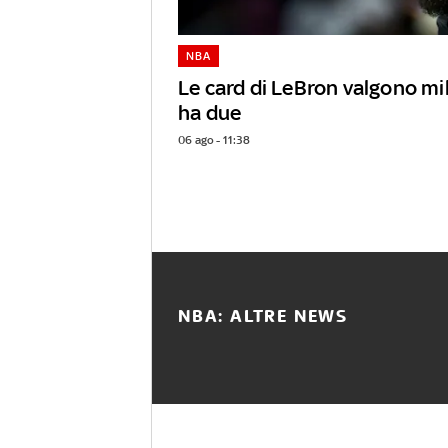
NBA
Le card di LeBron valgono mili
ha due
06 ago - 11:38
NBA: ALTRE NEWS