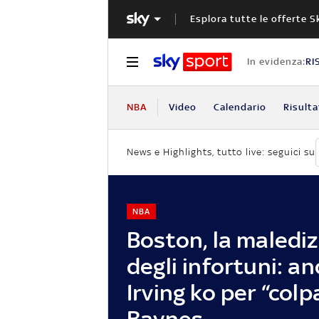
Esplora tutte le offerte S
In evidenza:
RI
NBA
Video
Calendario
Risulta
News e Highlights, tutto live: seguici su
NBA
Boston, la maledi
degli infortuni: a
Irving ko per “colp
Baynes