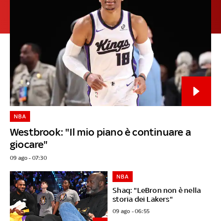
NBA
Westbrook: "Il mio piano è continuare a
giocare"
09 ago - 07:30
NBA
Shaq: "LeBron non è nella
storia dei Lakers"
09 ago - 06:55