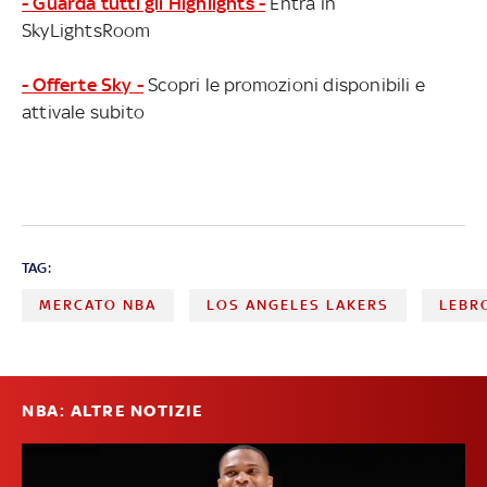
- Guarda tutti gli Highlights -
Entra in
SkyLightsRoom
- Offerte Sky -
Scopri le promozioni disponibili e
attivale subito
TAG:
MERCATO NBA
LOS ANGELES LAKERS
LEBR
NBA: ALTRE NOTIZIE