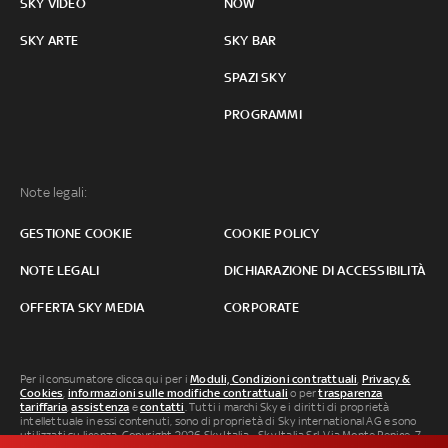
SKY VIDEO
NOW
SKY ARTE
SKY BAR
SPAZI SKY
PROGRAMMI
Note legali:
GESTIONE COOKIE
COOKIE POLICY
NOTE LEGALI
DICHIARAZIONE DI ACCESSIBILITÀ
OFFERTA SKY MEDIA
CORPORATE
Per il consumatore clicca qui per i
Moduli, Condizioni contrattuali
,
Privacy &
Cookies
,
informazioni sulle modifiche contrattuali
o per
trasparenza
tariffaria
,
assistenza
e
contatti
. Tutti i marchi Sky e i diritti di proprietà
intellettuale in essi contenuti, sono di proprietà di Sky international AG e sono
utilizzati su licenza. Copyright 2026 Sky Italia - Sky Italia Srl Via Monte Penice, 7 -