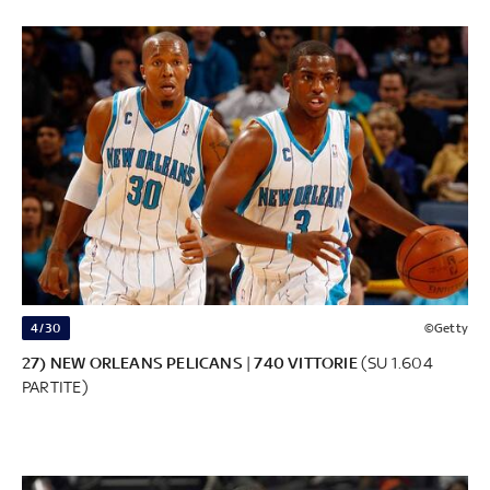
4/30
©Getty
27) NEW ORLEANS PELICANS
|
740 VITTORIE
(SU 1.604
PARTITE)