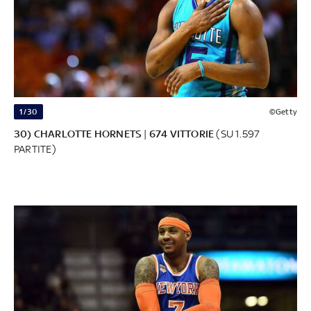
1/30
©Getty
30) CHARLOTTE HORNETS
|
674 VITTORIE
(SU 1.597
PARTITE)