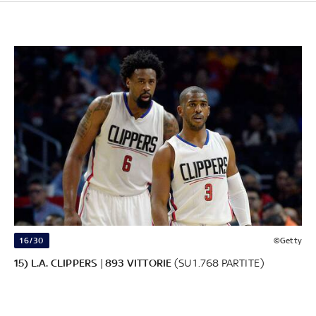
16/30
©Getty
15) L.A. CLIPPERS
|
893 VITTORIE
(SU 1.768 PARTITE)