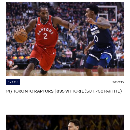
17/30
©Getty
14) TORONTO RAPTORS
|
895 VITTORIE
(SU 1.768 PARTITE)