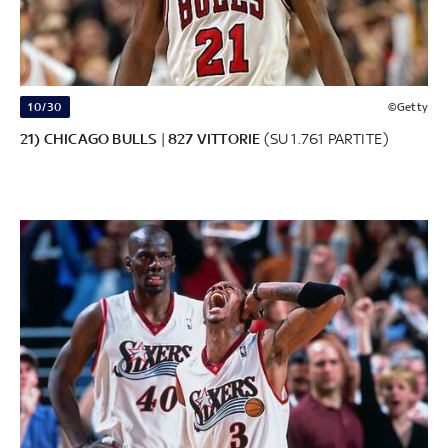
10/30
©Getty
21) CHICAGO BULLS
|
827 VITTORIE
(SU 1.761 PARTITE)