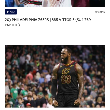
11/30
©Getty
20) PHILADELPHIA 76ERS
|
835 VITTORIE
(SU 1.769
PARTITE)