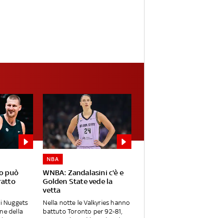
NBA
no può
WNBA: Zandalasini c'è e
ratto
Golden State vede la
vetta
 i Nuggets
Nella notte le Valkyries hanno
ne della
battuto Toronto per 92-81,