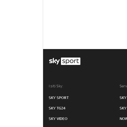
I siti Sky:
Serv
SKY SPORT
SKY
SKY TG24
SKY
SKY VIDEO
NO