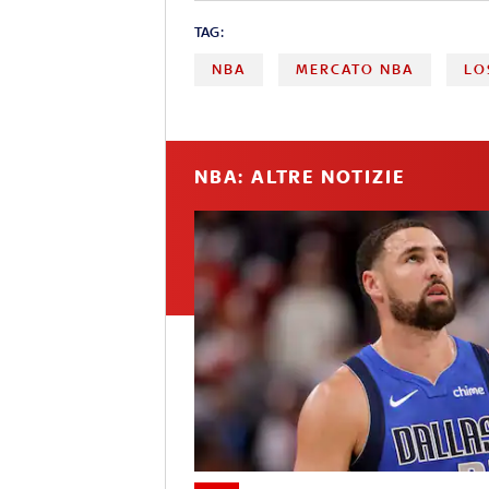
TAG:
NBA
MERCATO NBA
LO
NBA: ALTRE NOTIZIE