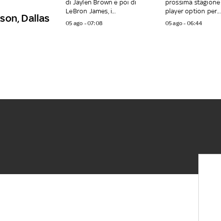
di Jaylen Brown e poi di
prossima stagione
LeBron James, i...
player option per...
son, Dallas
05 ago - 07:08
05 ago - 06:44