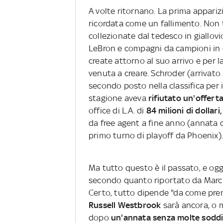
A volte ritornano. La prima appariz
ricordata come un fallimento. Non t
collezionate dal tedesco in giallovi
LeBron e compagni da campioni in 
create attorno al suo arrivo e per l
venuta a creare. Schroder (arrivato
secondo posto nella classifica per 
stagione aveva
rifiutato un'offert
office di L.A. di
84 milioni di dollari,
da free agent a fine anno (annata co
primo turno di playoff da Phoenix)
Ma tutto questo è il passato, e ogg
secondo quanto riportato da Marc
Certo, tutto dipende "da come pren
Russell Westbrook
sarà ancora, o 
dopo
un'annata senza molte soddi