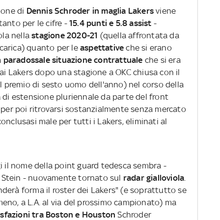
ione di
Dennis Schroder in maglia Lakers
viene
anto per le cifre -
15.4 punti e 5.8 assist
-
ola nella
stagione 2020-21
(quella affrontata da
carica) quanto per le
aspettative
che si erano
a
paradossale situazione contrattuale
che si era
 ai Lakers dopo una stagione a OKC chiusa con il
il premio di sesto uomo dell'anno) nel corso della
a
di estensione pluriennale da parte del front
per poi ritrovarsi sostanzialmente senza mercato
nclusasi male per tutti i Lakers, eliminati al
.
i il nome della point guard tedesca sembra -
 Stein - nuovamente tornato sul
radar gialloviola
.
derà forma il roster dei Lakers" (e soprattutto se
meno, a L.A. al via del prossimo campionato) ma
sfazioni tra Boston e Houston
Schroder