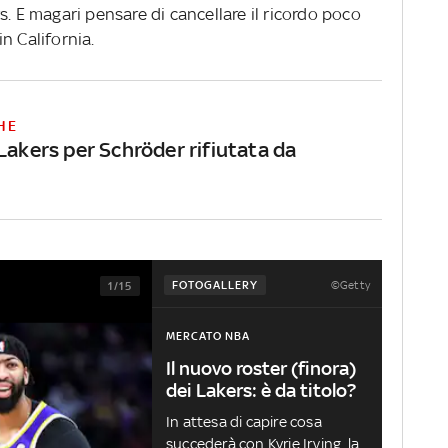
s. E magari pensare di cancellare il ricordo poco
n California.
HE
Lakers per Schröder rifiutata da
©Getty
FOTOGALLERY
1/15
MERCATO NBA
Il nuovo roster (finora)
dei Lakers: è da titolo?
In attesa di capire cosa
succederà con Kyrie Irving, la