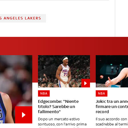
S ANGELES LAKERS
NBA
NBA
Edgecombe: "Niente
Jokic tra un an
titolo? Sarebbe un
firmare un cont
fallimento"
record
Dopo un mercato estivo
Il suo accordo con
sontuoso, con l'arrivo prima
scadrebbe al termi