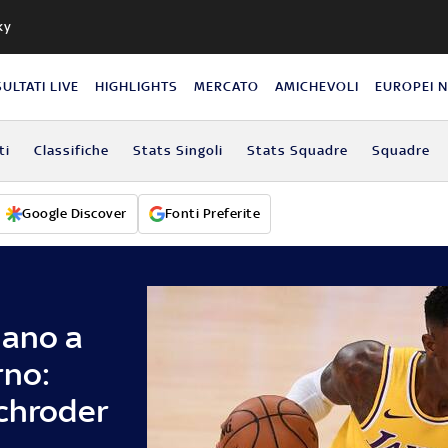
ky
SULTATI LIVE
HIGHLIGHTS
MERCATO
AMICHEVOLI
EUROPEI 
ti
Classifiche
Stats Singoli
Stats Squadre
Squadre
Google Discover
Fonti Preferite
sano a
rno:
Schroder