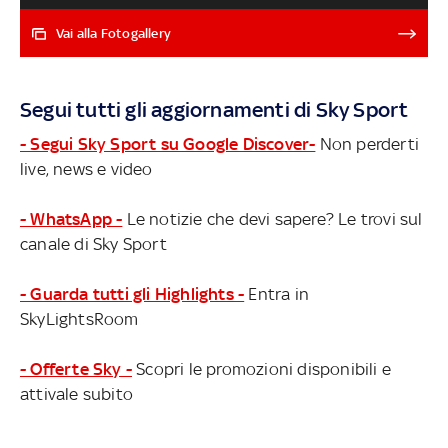
Andrew Wiggins, Jordan Poole e in parte anche quello di
Klay Thompson impongono delle scelte importanti al
Vai alla Fotogallery
front office e alla proprietà degli Warriors. Tutti gli
scenari possibili a Golden State ma anche nel resto della
lega, con i nomi delle squadre che guardano molto
Segui tutti gli aggiornamenti di Sky Sport
interessate al futuro dei campioni in carica
- Segui Sky Sport su Google Discover-
Non perderti
live, news e video
- WhatsApp -
Le notizie che devi sapere? Le trovi sul
canale di Sky Sport
- Guarda tutti gli Highlights -
Entra in
SkyLightsRoom
- Offerte Sky -
Scopri le promozioni disponibili e
attivale subito