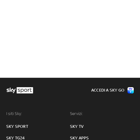
ACCEDI A SKY GO
I siti Sky:
Servizi:
SKY SPORT
SKY TV
SKY TG24
SKY APPS