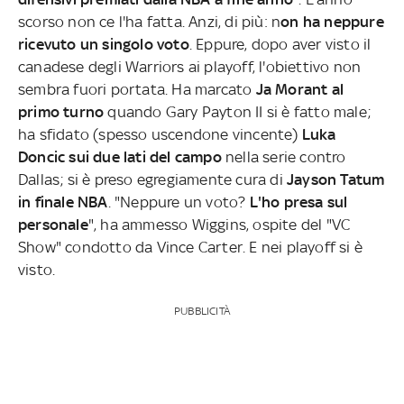
scorso non ce l'ha fatta. Anzi, di più: n
on ha neppure
ricevuto un singolo voto
. Eppure, dopo aver visto il
canadese degli Warriors ai playoff, l'obiettivo non
sembra fuori portata. Ha marcato
Ja Morant al
primo turno
quando Gary Payton II si è fatto male;
ha sfidato (spesso uscendone vincente)
Luka
Doncic sui due lati del campo
nella serie contro
Dallas; si è preso egregiamente cura di
Jayson Tatum
in finale NBA
. "Neppure un voto?
L'ho presa sul
personale
", ha ammesso Wiggins, ospite del "VC
Show" condotto da Vince Carter. E nei playoff si è
visto.
PUBBLICITÀ