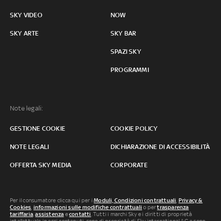
SKY VIDEO
NOW
SKY ARTE
SKY BAR
SPAZI SKY
PROGRAMMI
Note legali:
GESTIONE COOKIE
COOKIE POLICY
NOTE LEGALI
DICHIARAZIONE DI ACCESSIBILITÀ
OFFERTA SKY MEDIA
CORPORATE
Per il consumatore clicca qui per i
Moduli, Condizioni contrattuali
,
Privacy &
Cookies
,
informazioni sulle modifiche contrattuali
o per
trasparenza
tariffaria
,
assistenza
e
contatti
. Tutti i marchi Sky e i diritti di proprietà
intellettuale in essi contenuti, sono di proprietà di Sky international AG e sono