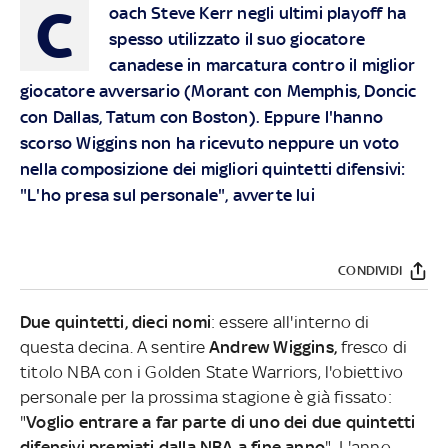
C
oach Steve Kerr negli ultimi playoff ha
spesso utilizzato il suo giocatore
canadese in marcatura contro il miglior
giocatore avversario (Morant con Memphis, Doncic
con Dallas, Tatum con Boston). Eppure l'hanno
scorso Wiggins non ha ricevuto neppure un voto
nella composizione dei migliori quintetti difensivi:
"L'ho presa sul personale", avverte lui
CONDIVIDI
Due quintetti, dieci nomi
: essere all'interno di
questa decina. A sentire
Andrew Wiggins,
fresco di
titolo NBA con i Golden State Warriors, l'obiettivo
personale per la prossima stagione è già fissato:
"
Voglio entrare a far parte di uno dei due quintetti
difensivi premiati dalla NBA a fine anno
". L'anno