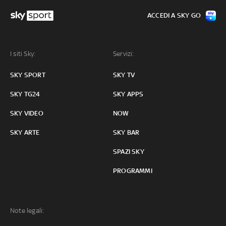
ACCEDI A SKY GO
I siti Sky:
Servizi:
SKY SPORT
SKY TV
SKY TG24
SKY APPS
SKY VIDEO
NOW
SKY ARTE
SKY BAR
SPAZI SKY
PROGRAMMI
Note legali: