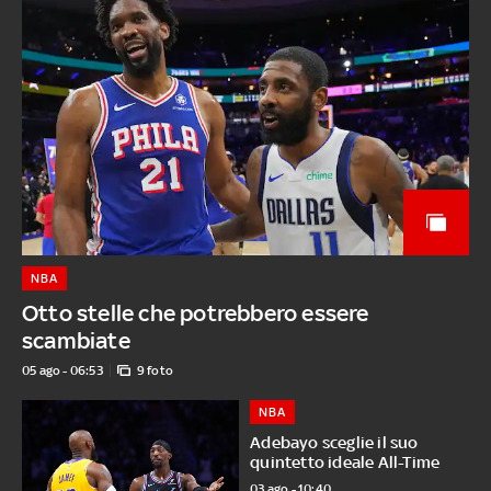
NBA
Otto stelle che potrebbero essere
scambiate
05 ago - 06:53
9 foto
NBA
Adebayo sceglie il suo
quintetto ideale All-Time
03 ago - 10:40