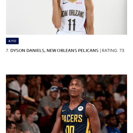
4/10
7.
DYSON DANIELS, NEW ORLEANS PELICANS
| RATING: 73