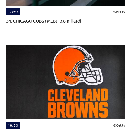
17/50
©Getty
34.
CHICAGO CUBS
(MLB): 3.8 miliardi
18/50
©Getty