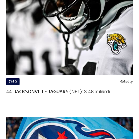
7/50
©Getty
44.
JACKSONVILLE JAGUARS
(NFL): 3.48 miliardi