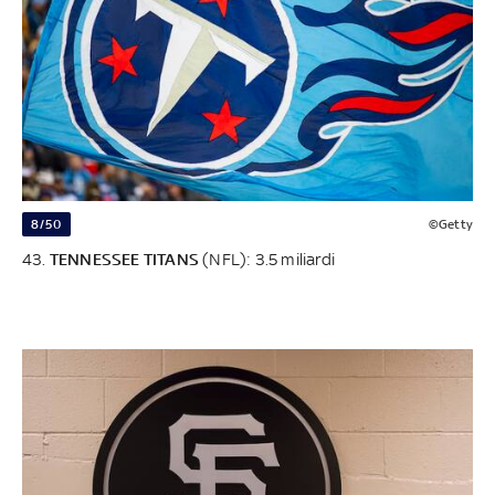
8/50
©Getty
43.
TENNESSEE TITANS
(NFL): 3.5 miliardi