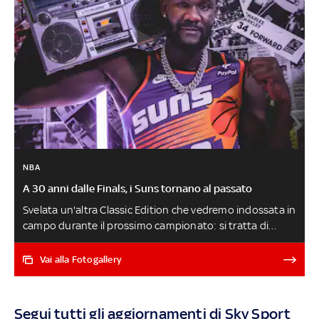
NBA
A 30 anni dalle Finals, i Suns tornano al passato
Svelata un'altra Classic Edition che vedremo indossata in
campo durante il prossimo campionato: si tratta di
quella dei Phoenix Suns, che approfittano del 30°
anniversario della finale NBA disputate (e persa) nel
Vai alla Fotogallery
1993 per rispolverare le divise indossate con così tanto
successo dai vari Charles Barkley e Kevin Johnson
Segui tutti gli aggiornamenti di Sky Sport