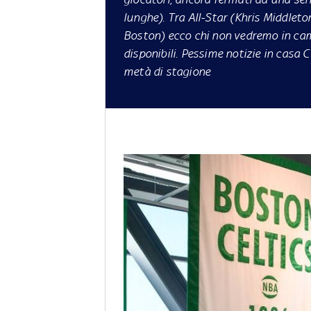
lunghe). Tra All-Star (Khris Middleton
Boston) ecco chi non vedremo in cam
disponibili. Pessime notizie in casa 
metà di stagione