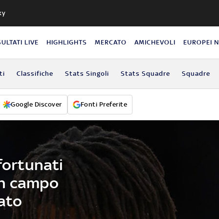
ky
SULTATI LIVE
HIGHLIGHTS
MERCATO
AMICHEVOLI
EUROPEI 
ti
Classifiche
Stats Singoli
Stats Squadre
Squadre
Google Discover
Fonti Preferite
nfortunati
in campo
nato