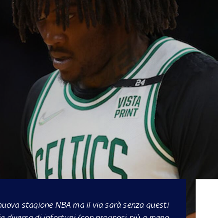
a nuova stagione NBA ma il via sarà senza questi
ie diversa di infortuni (con prognosi più o meno