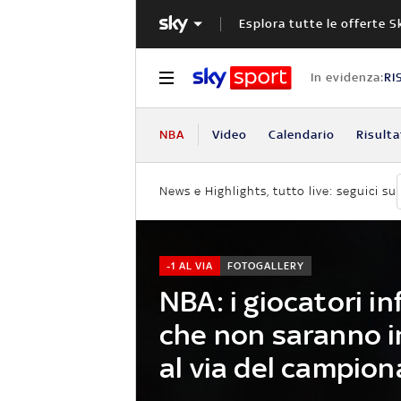
Esplora tutte le offerte S
In evidenza:
RI
NBA
Video
Calendario
Risulta
News e Highlights, tutto live: seguici su
-1 AL VIA
FOTOGALLERY
NBA: i giocatori i
che non saranno 
al via del campio