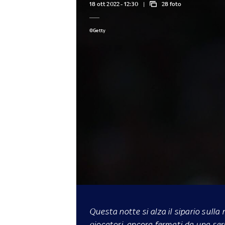
18 ott 2022 - 12:30
28 foto
©Getty
Questa notte si alza il sipario sull
giocatori, ancora fermati da una ser