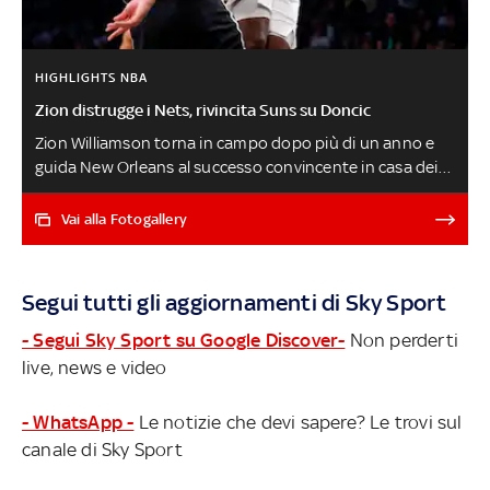
HIGHLIGHTS NBA
Zion distrugge i Nets, rivincita Suns su Doncic
Zion Williamson torna in campo dopo più di un anno e
guida New Orleans al successo convincente in casa dei
Nets. Phoenix rimonta da -22 e batte Doncic grazie al
canestro decisivo di Damion Lee. Eccellente debutto di
Vai alla Fotogallery
Paolo Banchero nella sconfitta di Orlando a Detroit, un
minuto in campo per Simone Fontecchio nella
sorprendente vittoria di Utah contro Denver. Chicago
Segui tutti gli aggiornamenti di Sky Sport
sbanca Miami e Memphis batte New York dopo un
tempo supplementare: di seguito tutti i risultati e gli
- Segui Sky Sport su Google Discover-
Non perderti
highlights della notte
live, news e video
- WhatsApp -
Le notizie che devi sapere? Le trovi sul
canale di Sky Sport