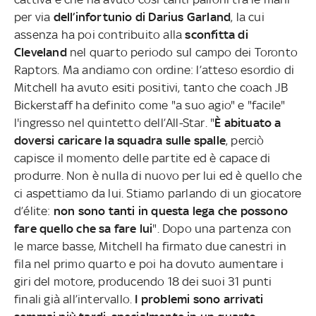
per via
dell’infortunio di Darius Garland
, la cui
assenza ha poi contribuito alla
sconfitta di
Cleveland
nel quarto periodo sul campo dei Toronto
Raptors. Ma andiamo con ordine: l’atteso esordio di
Mitchell ha avuto esiti positivi, tanto che coach JB
Bickerstaff ha definito come "a suo agio" e "facile"
l'ingresso nel quintetto dell’All-Star. "
È abituato a
doversi caricare la squadra sulle spalle
, perciò
capisce il momento delle partite ed è capace di
produrre. Non è nulla di nuovo per lui ed è quello che
ci aspettiamo da lui. Stiamo parlando di un giocatore
d’élite:
non sono tanti in questa lega che possono
fare quello che sa fare lui
". Dopo una partenza con
le marce basse, Mitchell ha firmato due canestri in
fila nel primo quarto e poi ha dovuto aumentare i
giri del motore, producendo 18 dei suoi 31 punti
finali già all’intervallo.
I problemi sono arrivati