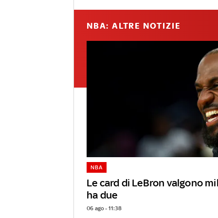
NBA: ALTRE NOTIZIE
NBA
Le card di LeBron valgono mili
ha due
06 ago - 11:38