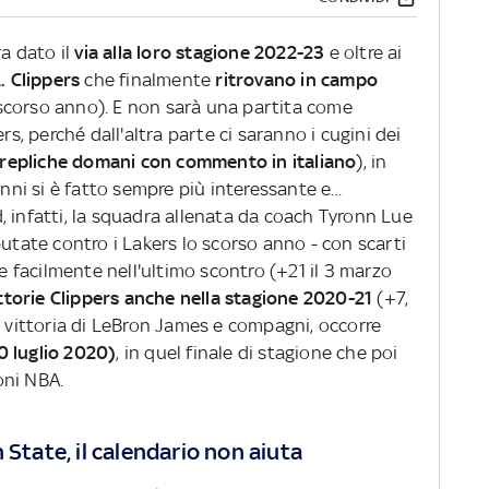
a dato il
via alla loro stagione 2022-23
e oltre ai
. Clippers
che finalmente
ritrovano in campo
scorso anno). E non sarà una partita come
rs, perché dall'altra parte ci saranno i cugini dei
e, repliche domani con commento in italiano
), in
nni si è fatto sempre più interessante e...
, infatti, la squadra allenata da coach Tyronn Lue
utate contro i Lakers lo scorso anno - con scarti
 e facilmente nell'ultimo scontro (+21 il 3 marzo
vittorie Clippers anche nella stagione 2020-21
(+7,
a vittoria di LeBron James e compagni, occorre
0 luglio 2020)
, in quel finale di stagione che poi
oni NBA.
 State, il calendario non aiuta