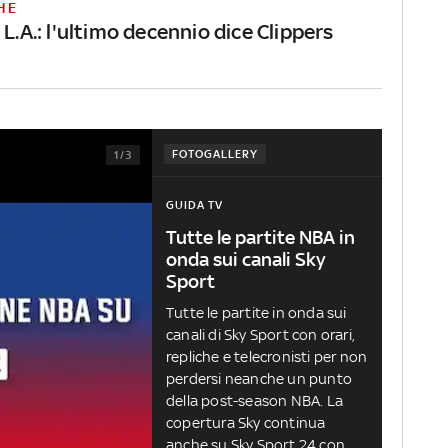
HE
 L.A.: l'ultimo decennio dice Clippers
FOTOGALLERY
1/3
GUIDA TV
Tutte le partite NBA in
onda sui canali Sky
Sport
Tutte le partite in onda sui
canali di Sky Sport con orari,
repliche e telecronisti per non
perdersi neanche un punto
della post-season NBA. La
copertura Sky continua
anche su Sky Sport 24 con