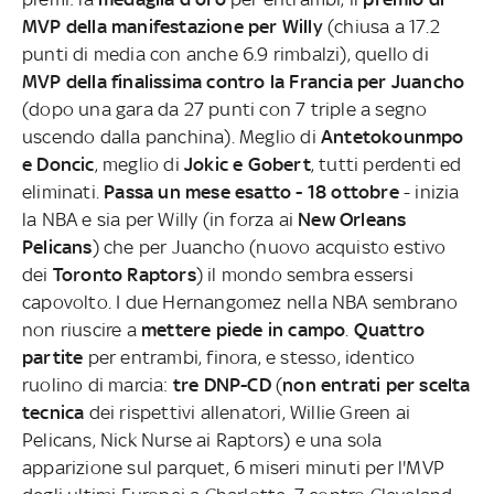
MVP della manifestazione per Willy
(chiusa a 17.2
punti di media con anche 6.9 rimbalzi), quello di
MVP della finalissima contro la Francia per Juancho
(dopo una gara da 27 punti con 7 triple a segno
uscendo dalla panchina). Meglio di
Antetokounmpo
e Doncic
, meglio di
Jokic e Gobert
, tutti perdenti ed
eliminati.
Passa un mese esatto - 18 ottobre
- inizia
la NBA e sia per Willy (in forza ai
New Orleans
Pelicans
) che per Juancho (nuovo acquisto estivo
dei
Toronto Raptors
) il mondo sembra essersi
capovolto. I due Hernangomez nella NBA sembrano
non riuscire a
mettere piede in campo
.
Quattro
partite
per entrambi, finora, e stesso, identico
ruolino di marcia:
tre DNP-CD
(
non entrati per scelta
tecnica
dei rispettivi allenatori, Willie Green ai
Pelicans, Nick Nurse ai Raptors) e una sola
apparizione sul parquet, 6 miseri minuti per l'MVP