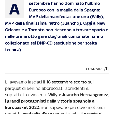
A
settembre hanno dominato l'ultimo
Europeo con la maglia della Spagna:
MVP della manifestazione uno (Willy),
MVP della finalissima l'altro (Juancho). Oggi a New
Orleans e a Toronto non riescono a trovare spazio e
nelle prime otto gare stagionali combinate hanno
collezionato sei DNP-CD (esclusione per scelta
tecnica)
CONDIVIDI
Li avevamo lasciati il
18 settembre scorso
sul
parquet di Berlino abbracciati, sorridenti e,
soprattutto, vincenti.
Willy e Juancho Hernangomez,
i grandi protagonisti della vittoria spagnola a
Eurobasket 2022
, non sapevano più dove mettere i
premi: la
medaglia d'oro
per entrambi, il
premio di