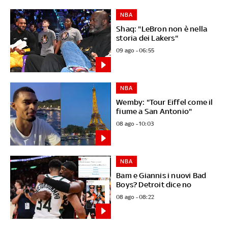
NBA
Shaq: "LeBron non è nella
storia dei Lakers"
09 ago - 06:55
NBA
Wemby: "Tour Eiffel come il
fiume a San Antonio"
08 ago - 10:03
NBA
Bam e Giannis i nuovi Bad
Boys? Detroit dice no
08 ago - 08:22