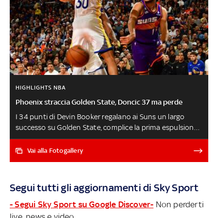
HIGHLIGHTS NBA
Phoenix straccia Golden State, Doncic 37 ma perde
I 34 punti di Devin Booker regalano ai Suns un largo
successo su Golden State, complice la prima espulsione
in carriera per Klay Thompson. Luka Doncic segna 37
punti ma i Mavericks perdono a New Orleans, con uno
Vai alla Fotogallery
scatenato Trey Murphy a guidare i Pelicans privi di
Ingram, Williamson e Jones. Shai Gilgeous-Alexander ne
rifila 33 ai Clippers senza le loro stelle, Washington batte
Segui tutti gli aggiornamenti di Sky Sport
Detroit nonostante i problemi fisici di Bradley Beal
- Segui Sky Sport su Google Discover-
Non perderti
live, news e video