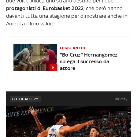
due volte Jokic), uno strano destino per i due
protagonisti di Eurobasket 2022
, che però hanno
davanti tutta una stagione per dimostrare anche in
America il loro valore.
LEGGI ANCHE
"Bo Cruz" Hernangomez
spiega il successo da
attore
©Getty
FOTOGALLERY
1/8