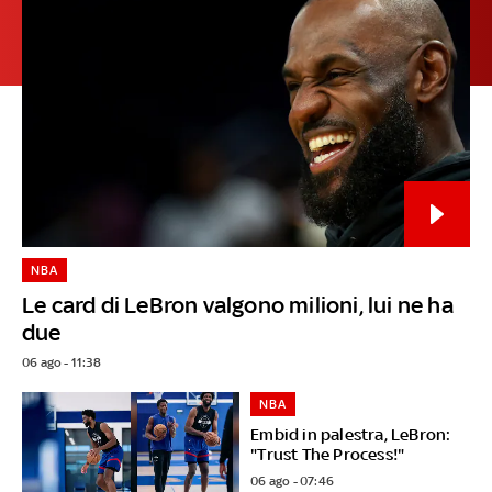
NBA
Le card di LeBron valgono milioni, lui ne ha
due
06 ago - 11:38
NBA
Embid in palestra, LeBron:
"Trust The Process!"
06 ago - 07:46