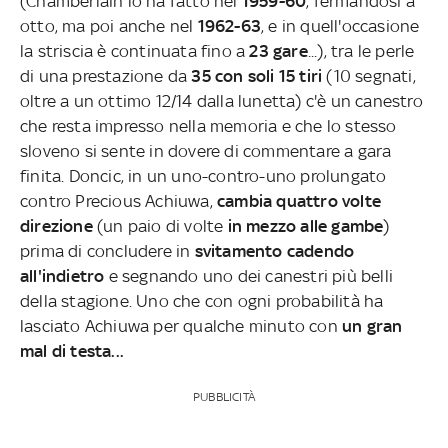
(Chamberlain lo ha fatto nel
1959-60
, fermandosi a
otto, ma poi anche nel
1962-63
, e in quell'occasione
la striscia è continuata fino a
23 gare
...), tra le perle
di una prestazione da
35 con soli 15 tiri
(10 segnati,
oltre a un ottimo 12/14 dalla lunetta) c'è un canestro
che resta impresso nella memoria e che lo stesso
sloveno si sente in dovere di commentare a gara
finita. Doncic, in un uno-contro-uno prolungato
contro Precious Achiuwa,
cambia quattro volte
direzione
(un paio di volte
in mezzo alle gambe
)
prima di concludere in
svitamento cadendo
all'indietro
e segnando uno dei canestri più belli
della stagione. Uno che con ogni probabilità ha
lasciato Achiuwa per qualche minuto con
un gran
mal di testa...
PUBBLICITÀ