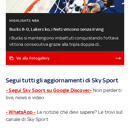
HIGHLIGHTS NBA
Bucks 8-0, Lakers ko, i Nets vincono senza Irving
I Bucks si mantengono imbattuti conquistando l'ottava
vittoria consecutiva grazie alla tripla doppia di
Antetokounmpo. La difesa dei Lakers crolla contro Utah
(Fontecchio in campo nell'ultimo minuto di gioco), i Nets
Vai alla Fotogallery
ritrovano il sorriso stravincendo a Washington anche
senza Irving. Tatum vince il duello con DeRozan (46
punti), Cleveland conquista il settimo successo in fila,
Segui tutti gli aggiornamenti di Sky Sport
Doncic firma l'ottavo 'trentello' consecutivo battendo
Toronto. Jerami Grant batte Phoenix sulla sirena,
- Segui Sky Sport su Google Discover-
Non perderti
Warriors ko senza stelle
live, news e video
- WhatsApp -
Le notizie che devi sapere? Le trovi sul
canale di Sky Sport