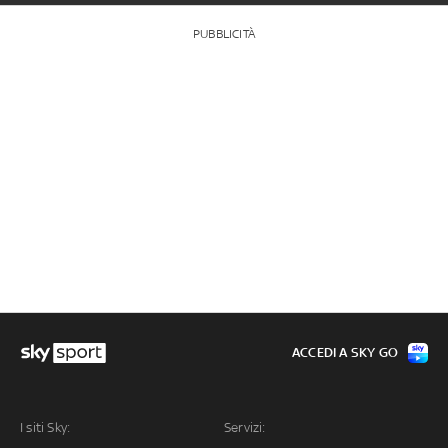
PUBBLICITÀ
ACCEDI A SKY GO
I siti Sky:
Servizi: