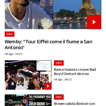
NBA
Wemby: "Tour Eiffel come il fiume a San
Antonio"
08 ago - 10:03
NBA
Bam e Giannis i nuovi Bad
Boys? Detroit dice no
08 ago - 08:22
NBA
Brown saluta Boston con