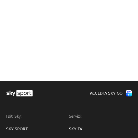
ACCEDI A SKY GO
I siti Sky:
Servizi:
SKY SPORT
SKY TV