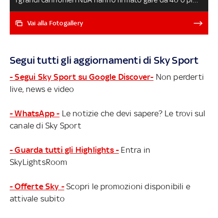
punti. Imprese che in America vengono ribattezzate
come 'instant classic' e che a un mese dal via è bello
Vai alla Fotogallery
rivedere tutte assieme
Segui tutti gli aggiornamenti di Sky Sport
- Segui Sky Sport su Google Discover-
Non perderti
live, news e video
- WhatsApp -
Le notizie che devi sapere? Le trovi sul
canale di Sky Sport
- Guarda tutti gli Highlights -
Entra in
SkyLightsRoom
- Offerte Sky -
Scopri le promozioni disponibili e
attivale subito