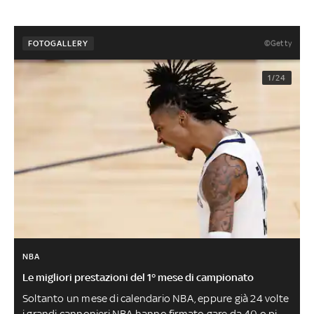
©Getty
FOTOGALLERY
1/24
NBA
Le migliori prestazioni del 1° mese di campionato
Soltanto un mese di calendario NBA, eppure già 24 volte
i grandi cannonieri NBA hanno firmato gare da 40 o più