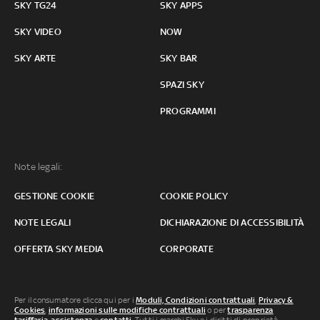
SKY TG24
SKY APPS
SKY VIDEO
NOW
SKY ARTE
SKY BAR
SPAZI SKY
PROGRAMMI
Note legali:
GESTIONE COOKIE
COOKIE POLICY
NOTE LEGALI
DICHIARAZIONE DI ACCESSIBILITÀ
OFFERTA SKY MEDIA
CORPORATE
Per il consumatore clicca qui per i
Moduli, Condizioni contrattuali
,
Privacy &
Cookies
,
informazioni sulle modifiche contrattuali
o per
trasparenza
tariffaria
,
assistenza
e
contatti
. Tutti i marchi Sky e i diritti di proprietà