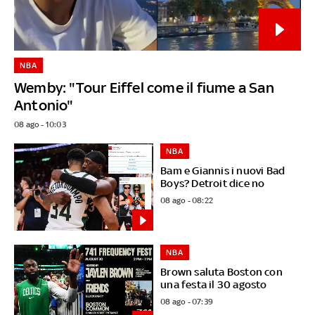
NBA
Wemby: "Tour Eiffel come il fiume a San
Antonio"
08 ago - 10:03
NBA
Bam e Giannis i nuovi Bad
Boys? Detroit dice no
08 ago - 08:22
NBA
Brown saluta Boston con
una festa il 30 agosto
08 ago - 07:39