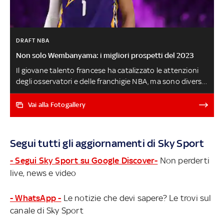
DRAFT NBA
Non solo Wembanyama: i migliori prospetti del 2023
Il giovane talento francese ha catalizzato le attenzioni
degli osservatori e delle franchigie NBA, ma sono diversi i
talenti interessanti da tenere d'occhio in vista del
prossimo Draft (impegnati al college negli USA e non
Vai alla Fotogallery
solo): questi quelli che Bleacher Report indica come
potenziali chiamate in Lottery (assegnando le scelte in
base all'attuale posizione), con alcuni dei loro punti di
Segui tutti gli aggiornamenti di Sky Sport
forza e gli aspetti da migliorare. Nel caso di
Wembanyama in realtà, anche quelli sono davvero
- Segui Sky Sport su Google Discover-
Non perderti
pochi...
live, news e video
- WhatsApp -
Le notizie che devi sapere? Le trovi sul
canale di Sky Sport