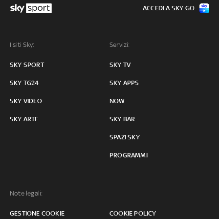
ACCEDI A SKY GO
I siti Sky:
Servizi:
SKY SPORT
SKY TV
SKY TG24
SKY APPS
SKY VIDEO
NOW
SKY ARTE
SKY BAR
SPAZI SKY
PROGRAMMI
Note legali:
GESTIONE COOKIE
COOKIE POLICY