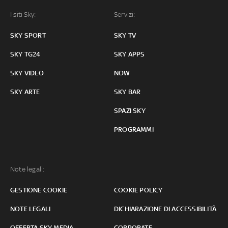
I siti Sky:
Servizi:
SKY SPORT
SKY TV
SKY TG24
SKY APPS
SKY VIDEO
NOW
SKY ARTE
SKY BAR
SPAZI SKY
PROGRAMMI
Note legali:
GESTIONE COOKIE
COOKIE POLICY
NOTE LEGALI
DICHIARAZIONE DI ACCESSIBILITÀ
OFFERTA SKY MEDIA
CORPORATE