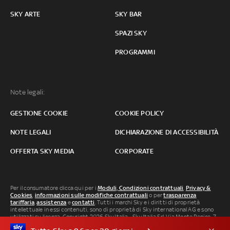
SKY ARTE
SKY BAR
SPAZI SKY
PROGRAMMI
Note legali:
GESTIONE COOKIE
COOKIE POLICY
NOTE LEGALI
DICHIARAZIONE DI ACCESSIBILITÀ
OFFERTA SKY MEDIA
CORPORATE
Per il consumatore clicca qui per i
Moduli, Condizioni contrattuali
,
Privacy &
Cookies
,
informazioni sulle modifiche contrattuali
o per
trasparenza
tariffaria
,
assistenza
e
contatti
. Tutti i marchi Sky e i diritti di proprietà
intellettuale in essi contenuti, sono di proprietà di Sky international AG e sono
utilizzati su licenza. Copyright 2026 Sky Italia - Sky Italia Srl Via Monte Penice, 7 -
20138 Milano P.IVA 04619241005. SkyTG24: ISSN 3035-1537 e SkySport: ISSN