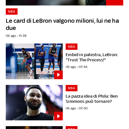
NBA
Le card di LeBron valgono milioni, lui ne ha
due
06 ago - 11:38
NBA
Embid in palestra, LeBron:
"Trust The Process!"
06 ago - 07:46
NBA
La pazza idea di Phila: Ben
Simmons può tornare?
06 ago - 07:00